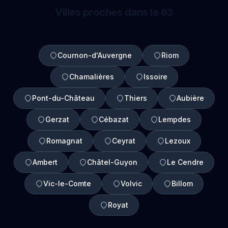
Villes proches dans le 63
Cournon-d'Auvergne
Riom
Chamalières
Issoire
Pont-du-Château
Thiers
Aubière
Gerzat
Cébazat
Lempdes
Romagnat
Ceyrat
Lezoux
Ambert
Châtel-Guyon
Le Cendre
Vic-le-Comte
Volvic
Billom
Royat