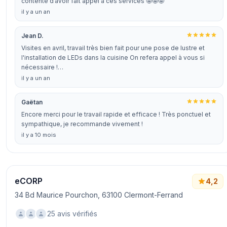
contente d’avoir fait appel à ces services 🤩🤩🤩
il y a un an
Jean D.
Visites en avril, travail très bien fait pour une pose de lustre et
l'installation de LEDs dans la cuisine On refera appel à vous si
nécessaire !…
il y a un an
Gaëtan
Encore merci pour le travail rapide et efficace ! Très ponctuel et
sympathique, je recommande vivement !
il y a 10 mois
eCORP
4,2
34 Bd Maurice Pourchon, 63100 Clermont-Ferrand
25 avis vérifiés