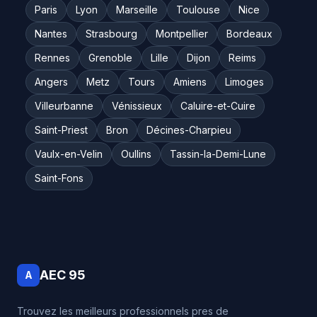
Paris
Lyon
Marseille
Toulouse
Nice
Nantes
Strasbourg
Montpellier
Bordeaux
Rennes
Grenoble
Lille
Dijon
Reims
Angers
Metz
Tours
Amiens
Limoges
Villeurbanne
Vénissieux
Caluire-et-Cuire
Saint-Priest
Bron
Décines-Charpieu
Vaulx-en-Velin
Oullins
Tassin-la-Demi-Lune
Saint-Fons
AEC 95
A
Trouvez les meilleurs professionnels pres de