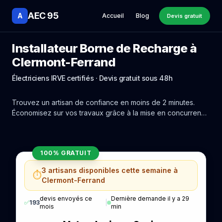
AEC 95
A
Accueil
Blog
Devis gratuit
Installateur Borne de Recharge à
Clermont-Ferrand
Électriciens IRVE certifiés · Devis gratuit sous 48h
Trouvez un artisan de confiance en moins de 2 minutes.
Économisez sur vos travaux grâce à la mise en concurrence
réelle des experts de Clermont-Ferrand.
100% GRATUIT
3 artisans disponibles cette semaine à
⏱️
Clermont-Ferrand
devis envoyés ce
Dernière demande il y a 29
✅
193
|
mois
min