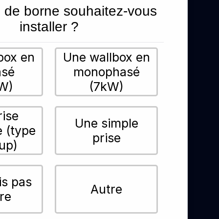
 de borne souhaitez-vous
installer ?
box en
Une wallbox en
asé
monophasé
W)
(7kW)
rise
Une simple
e (type
prise
up)
is pas
Autre
re