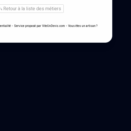
Retour à la liste des métiers
- Service proposé par
-
entialité
ViteUnDevis.com
Vous êtes un artisan ?