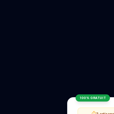
100% GRATUIT
⏱️
3 artisan