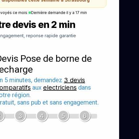
nvoyés ce mois
|
Dernière demande il y a 17 min
re devis en 2 min
ngagement, reponse rapide garantie
Devis Pose de borne de
recharge
n 5 minutes, demandez
3 devis
omparatifs
aux
electriciens
dans
otre région.
ratuit, sans pub et sans engagement.
2
3
4
5
6