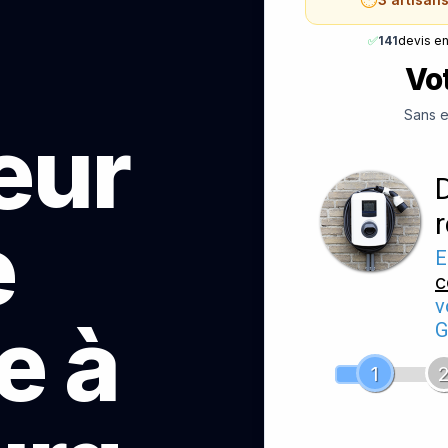
✅
141
devis e
Vot
Sans e
teur
e
E
c
v
e à
G
1