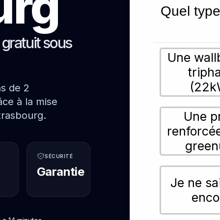
urg
Quel type
s gratuit sous
Une wall
triph
(22k
ns de 2
ce à la mise
Une p
trasbourg.
renforcé
green
SÉCURITÉ
Garantie
Je ne sa
enco