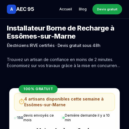
AEC 95
A
Accueil
Blog
Devis gratuit
Installateur Borne de Recharge à
Essômes-sur-Marne
Électriciens IRVE certifiés · Devis gratuit sous 48h
Trouvez un artisan de confiance en moins de 2 minutes.
Économisez sur vos travaux grâce à la mise en concurrence
réelle des experts de Essômes-sur-Marne.
100% GRATUIT
4 artisans disponibles cette semaine à
⏱️
Essômes-sur-Marne
devis envoyés ce
Dernière demande il y a 10
✅
150
|
mois
min