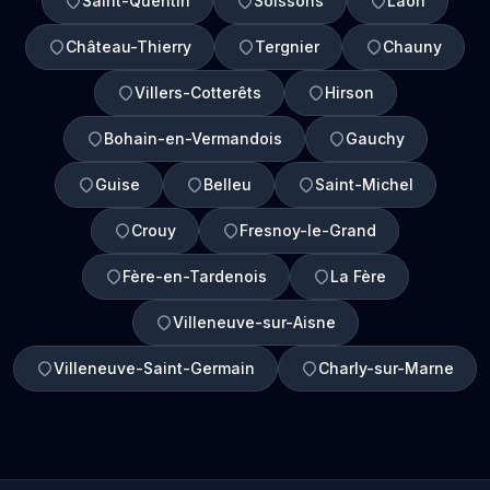
Saint-Quentin
Soissons
Laon
Château-Thierry
Tergnier
Chauny
Villers-Cotterêts
Hirson
Bohain-en-Vermandois
Gauchy
Guise
Belleu
Saint-Michel
Crouy
Fresnoy-le-Grand
Fère-en-Tardenois
La Fère
Villeneuve-sur-Aisne
Villeneuve-Saint-Germain
Charly-sur-Marne