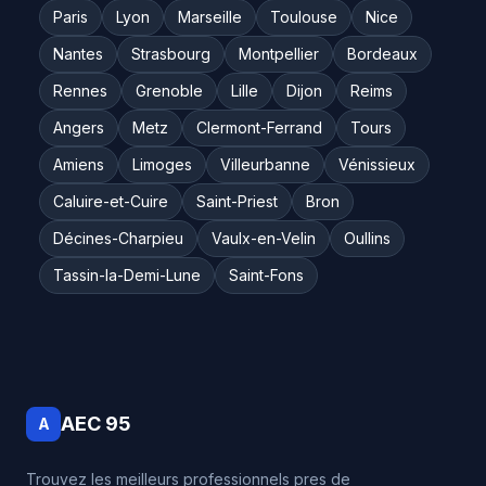
Paris
Lyon
Marseille
Toulouse
Nice
Nantes
Strasbourg
Montpellier
Bordeaux
Rennes
Grenoble
Lille
Dijon
Reims
Angers
Metz
Clermont-Ferrand
Tours
Amiens
Limoges
Villeurbanne
Vénissieux
Caluire-et-Cuire
Saint-Priest
Bron
Décines-Charpieu
Vaulx-en-Velin
Oullins
Tassin-la-Demi-Lune
Saint-Fons
AEC 95
A
Trouvez les meilleurs professionnels pres de