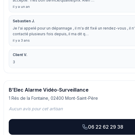
accepté. Très bon service/qualité/prix. Rien …
il y a un an
Sebastien J.
Je l'ai appelé pour un dépannage , il m'a dit fixé un rendez-vous , il n'es
contacté plusieurs fois depuis, il ma dit q…
il y a 3 ans
Client V.
3
B’Elec Alarme Vidéo-Surveillance
1 Rés de la Fontaine, 02400 Mont-Saint-Père
Aucun avis pour cet artisan
06 22 62 29 38