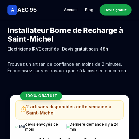
AEC 95
A
Accueil
Blog
Devis gratuit
Installateur Borne de Recharge à
Saint-Michel
Électriciens IRVE certifiés · Devis gratuit sous 48h
Trouvez un artisan de confiance en moins de 2 minutes.
Économisez sur vos travaux grâce à la mise en concurrence
réelle des experts de Saint-Michel.
100% GRATUIT
2 artisans disponibles cette semaine à
⏱️
Saint-Michel
devis envoyés ce
Dernière demande il y a 24
✅
196
|
mois
min