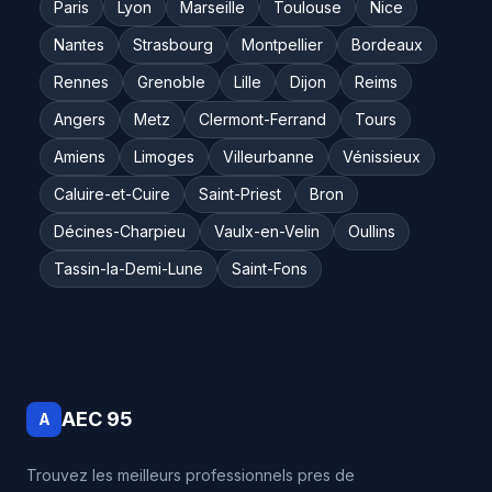
Paris
Lyon
Marseille
Toulouse
Nice
Nantes
Strasbourg
Montpellier
Bordeaux
Rennes
Grenoble
Lille
Dijon
Reims
Angers
Metz
Clermont-Ferrand
Tours
Amiens
Limoges
Villeurbanne
Vénissieux
Caluire-et-Cuire
Saint-Priest
Bron
Décines-Charpieu
Vaulx-en-Velin
Oullins
Tassin-la-Demi-Lune
Saint-Fons
AEC 95
A
Trouvez les meilleurs professionnels pres de