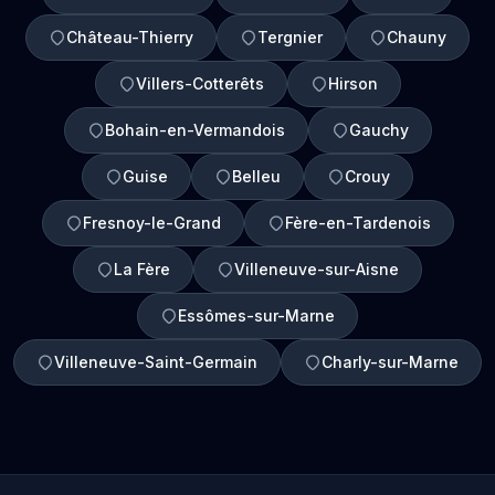
Château-Thierry
Tergnier
Chauny
Villers-Cotterêts
Hirson
Bohain-en-Vermandois
Gauchy
Guise
Belleu
Crouy
Fresnoy-le-Grand
Fère-en-Tardenois
La Fère
Villeneuve-sur-Aisne
Essômes-sur-Marne
Villeneuve-Saint-Germain
Charly-sur-Marne