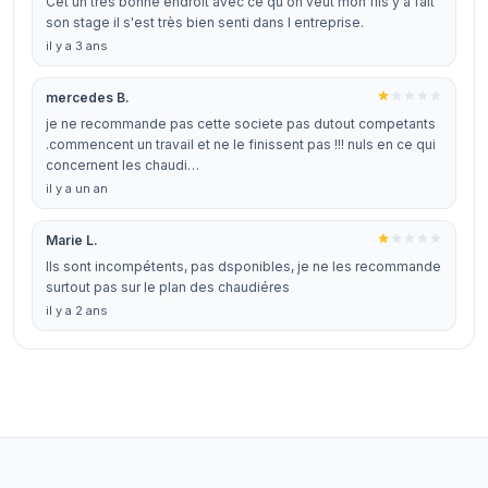
Cet un très bonne endroit avec ce qu'on veut mon fils y a fait
son stage il s'est très bien senti dans l entreprise.
il y a 3 ans
mercedes B.
je ne recommande pas cette societe pas dutout competants
.commencent un travail et ne le finissent pas !!! nuls en ce qui
concernent les chaudi…
il y a un an
Marie L.
Ils sont incompétents, pas dsponibles, je ne les recommande
surtout pas sur le plan des chaudiéres
il y a 2 ans