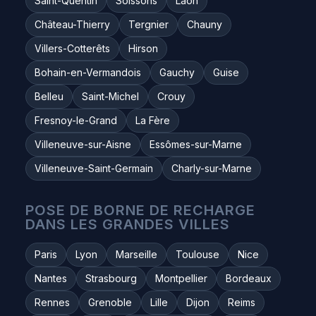
Saint-Quentin
Soissons
Laon
Château-Thierry
Tergnier
Chauny
Villers-Cotterêts
Hirson
Bohain-en-Vermandois
Gauchy
Guise
Belleu
Saint-Michel
Crouy
Fresnoy-le-Grand
La Fère
Villeneuve-sur-Aisne
Essômes-sur-Marne
Villeneuve-Saint-Germain
Charly-sur-Marne
POSE DE BORNE DE RECHARGE
DANS LES GRANDES VILLES
Paris
Lyon
Marseille
Toulouse
Nice
Nantes
Strasbourg
Montpellier
Bordeaux
Rennes
Grenoble
Lille
Dijon
Reims