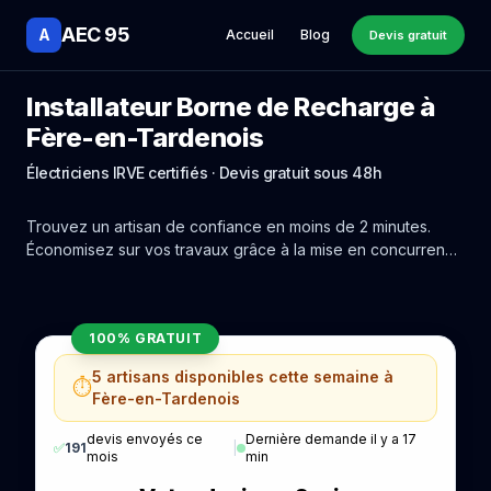
AEC 95
A
Accueil
Blog
Devis gratuit
Installateur Borne de Recharge à
Fère-en-Tardenois
Électriciens IRVE certifiés · Devis gratuit sous 48h
Trouvez un artisan de confiance en moins de 2 minutes.
Économisez sur vos travaux grâce à la mise en concurrence
réelle des experts de Fère-en-Tardenois.
100% GRATUIT
5 artisans disponibles cette semaine à
⏱️
Fère-en-Tardenois
devis envoyés ce
Dernière demande il y a 17
✅
191
|
mois
min