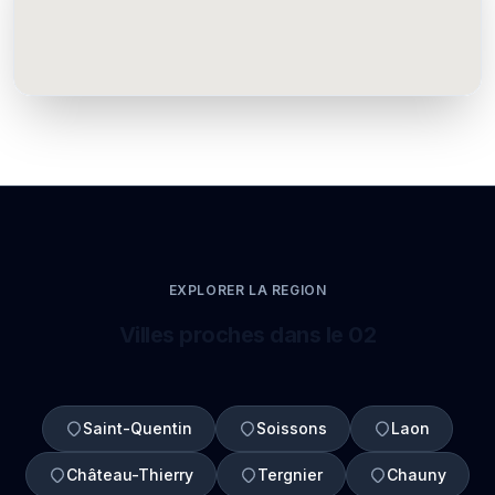
EXPLORER LA REGION
Villes proches dans le 02
Saint-Quentin
Soissons
Laon
Château-Thierry
Tergnier
Chauny