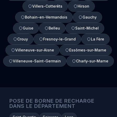
Villers-Cotterêts
Hirson
Bohain-en-Vermandois
Gauchy
Guise
Belleu
Saint-Michel
Crouy
Fresnoy-le-Grand
La Fère
Villeneuve-sur-Aisne
Essômes-sur-Marne
Villeneuve-Saint-Germain
Charly-sur-Marne
POSE DE BORNE DE RECHARGE
DANS LE DÉPARTEMENT