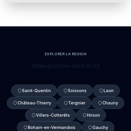
EXPLORER LA REGION
Villes proches dans le 02
Saint-Quentin
Soissons
Laon
Château-Thierry
Tergnier
Chauny
Villers-Cotterêts
Hirson
Bohain-en-Vermandois
Gauchy