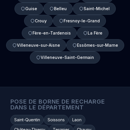
Guise
Belleu
Saint-Michel
Crouy
Fresnoy-le-Grand
Fère-en-Tardenois
La Fère
Villeneuve-sur-Aisne
Essômes-sur-Marne
Villeneuve-Saint-Germain
POSE DE BORNE DE RECHARGE
DANS LE DÉPARTEMENT
Saint-Quentin
Soissons
Laon
Château-Thierry
Tergnier
Chauny