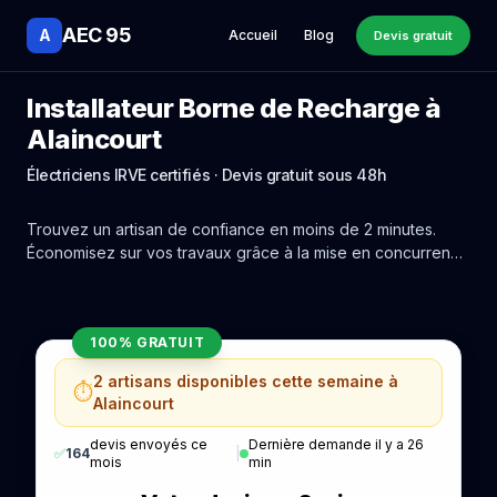
AEC 95
A
Accueil
Blog
Devis gratuit
Installateur Borne de Recharge à
Alaincourt
Électriciens IRVE certifiés · Devis gratuit sous 48h
Trouvez un artisan de confiance en moins de 2 minutes.
Économisez sur vos travaux grâce à la mise en concurrence
réelle des experts de Alaincourt.
100% GRATUIT
2 artisans disponibles cette semaine à
⏱️
Alaincourt
devis envoyés ce
Dernière demande il y a 26
✅
164
|
mois
min