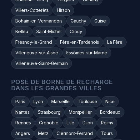
Villers-Cotterêts
Hirson
Bohain-en-Vermandois
Gauchy
Guise
Belleu
Saint-Michel
Crouy
Fresnoy-le-Grand
Fère-en-Tardenois
La Fère
Villeneuve-sur-Aisne
Essômes-sur-Marne
Villeneuve-Saint-Germain
POSE DE BORNE DE RECHARGE
DANS LES GRANDES VILLES
Paris
Lyon
Marseille
Toulouse
Nice
Nantes
Strasbourg
Montpellier
Bordeaux
Rennes
Grenoble
Lille
Dijon
Reims
Angers
Metz
Clermont-Ferrand
Tours