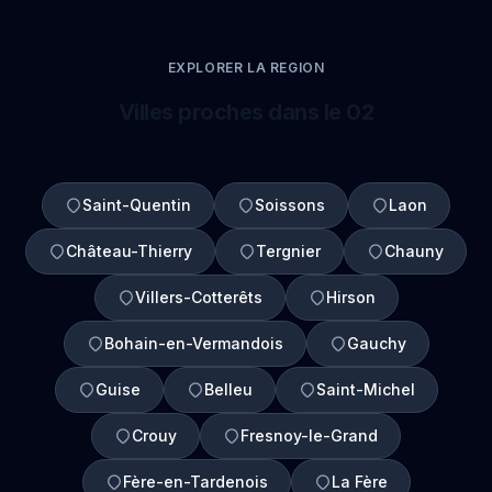
EXPLORER LA REGION
Villes proches dans le 02
Saint-Quentin
Soissons
Laon
Château-Thierry
Tergnier
Chauny
Villers-Cotterêts
Hirson
Bohain-en-Vermandois
Gauchy
Guise
Belleu
Saint-Michel
Crouy
Fresnoy-le-Grand
Fère-en-Tardenois
La Fère