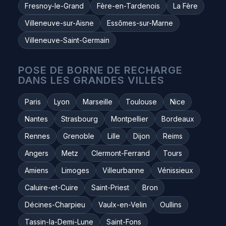
Fresnoy-le-Grand
Fère-en-Tardenois
La Fère
Villeneuve-sur-Aisne
Essômes-sur-Marne
Villeneuve-Saint-Germain
POSE DE BORNE DE RECHARGE
DANS LES GRANDES VILLES
Paris
Lyon
Marseille
Toulouse
Nice
Nantes
Strasbourg
Montpellier
Bordeaux
Rennes
Grenoble
Lille
Dijon
Reims
Angers
Metz
Clermont-Ferrand
Tours
Amiens
Limoges
Villeurbanne
Vénissieux
Caluire-et-Cuire
Saint-Priest
Bron
Décines-Charpieu
Vaulx-en-Velin
Oullins
Tassin-la-Demi-Lune
Saint-Fons