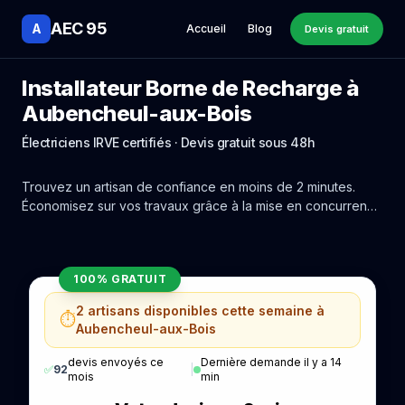
AEC 95
A
Accueil
Blog
Devis gratuit
Installateur Borne de Recharge à
Aubencheul-aux-Bois
Électriciens IRVE certifiés · Devis gratuit sous 48h
Trouvez un artisan de confiance en moins de 2 minutes.
Économisez sur vos travaux grâce à la mise en concurrence
réelle des experts de Aubencheul-aux-Bois.
100% GRATUIT
2 artisans disponibles cette semaine à
⏱️
Aubencheul-aux-Bois
devis envoyés ce
Dernière demande il y a 14
✅
92
|
mois
min