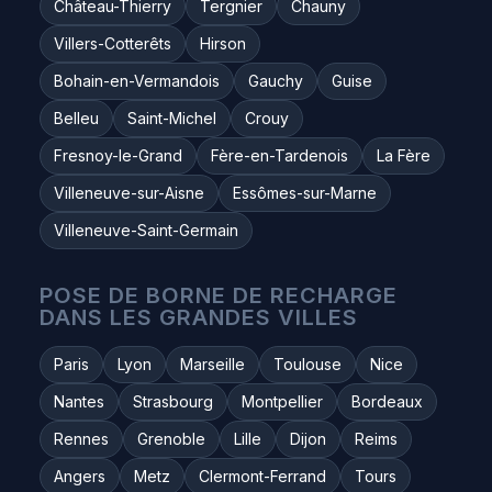
Château-Thierry
Tergnier
Chauny
Villers-Cotterêts
Hirson
Bohain-en-Vermandois
Gauchy
Guise
Belleu
Saint-Michel
Crouy
Fresnoy-le-Grand
Fère-en-Tardenois
La Fère
Villeneuve-sur-Aisne
Essômes-sur-Marne
Villeneuve-Saint-Germain
POSE DE BORNE DE RECHARGE
DANS LES GRANDES VILLES
Paris
Lyon
Marseille
Toulouse
Nice
Nantes
Strasbourg
Montpellier
Bordeaux
Rennes
Grenoble
Lille
Dijon
Reims
Angers
Metz
Clermont-Ferrand
Tours