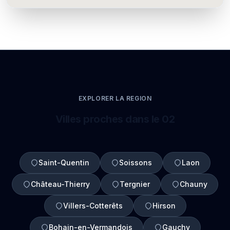
EXPLORER LA REGION
Villes proches dans le 02
Saint-Quentin
Soissons
Laon
Château-Thierry
Tergnier
Chauny
Villers-Cotterêts
Hirson
Bohain-en-Vermandois
Gauchy