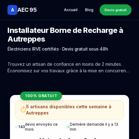
AEC 95
A
Accueil
Blog
Devis gratuit
Installateur Borne de Recharge à
Autreppes
Électriciens IRVE certifiés · Devis gratuit sous 48h
Trouvez un artisan de confiance en moins de 2 minutes.
Économisez sur vos travaux grâce à la mise en concurrence
réelle des experts de Autreppes.
100% GRATUIT
5 artisans disponibles cette semaine à
⏱️
Autreppes
devis envoyés ce
Dernière demande il y a 13
✅
143
|
mois
min