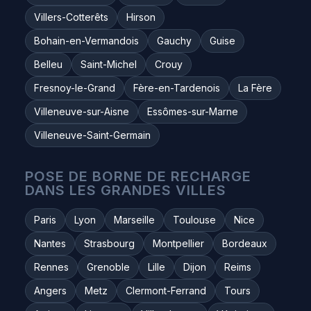
Villers-Cotterêts
Hirson
Bohain-en-Vermandois
Gauchy
Guise
Belleu
Saint-Michel
Crouy
Fresnoy-le-Grand
Fère-en-Tardenois
La Fère
Villeneuve-sur-Aisne
Essômes-sur-Marne
Villeneuve-Saint-Germain
POSE DE BORNE DE RECHARGE
DANS LES GRANDES VILLES
Paris
Lyon
Marseille
Toulouse
Nice
Nantes
Strasbourg
Montpellier
Bordeaux
Rennes
Grenoble
Lille
Dijon
Reims
Angers
Metz
Clermont-Ferrand
Tours