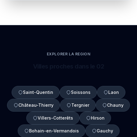
EXPLORER LA REGION
Villes proches dans le 02
Saint-Quentin
Soissons
Laon
Château-Thierry
Tergnier
Chauny
Villers-Cotterêts
Hirson
Bohain-en-Vermandois
Gauchy