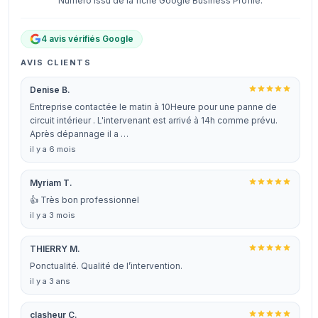
Numéro issu de la fiche Google Business Profile.
4 avis vérifiés Google
AVIS CLIENTS
Denise B.
Entreprise contactée le matin à 10Heure pour une panne de
circuit intérieur . L'intervenant est arrivé à 14h comme prévu.
Après dépannage il a …
il y a 6 mois
Myriam T.
👍 Très bon professionnel
il y a 3 mois
THIERRY M.
Ponctualité. Qualité de l’intervention.
il y a 3 ans
clasheur C.