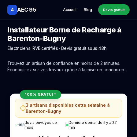
AEC 95
A
Accueil
Blog
Devis gratuit
Installateur Borne de Recharge à
Barenton-Bugny
Électriciens IRVE certifiés · Devis gratuit sous 48h
Trouvez un artisan de confiance en moins de 2 minutes.
Économisez sur vos travaux grâce à la mise en concurrence
réelle des experts de Barenton-Bugny.
100% GRATUIT
3 artisans disponibles cette semaine à
⏱️
Barenton-Bugny
devis envoyés ce
Dernière demande il y a 27
✅
193
|
mois
min