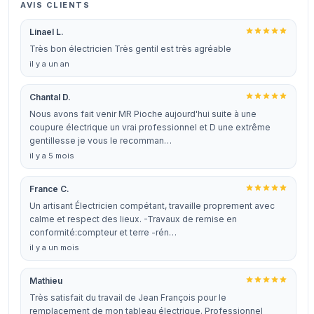
AVIS CLIENTS
Linael L.
Très bon électricien Très gentil est très agréable
il y a un an
Chantal D.
Nous avons fait venir MR Pioche aujourd'hui suite à une
coupure électrique un vrai professionnel et D une extrême
gentillesse je vous le recomman…
il y a 5 mois
France C.
Un artisant Électricien compétant, travaille proprement avec
calme et respect des lieux. -Travaux de remise en
conformité:compteur et terre -rén…
il y a un mois
Mathieu
Très satisfait du travail de Jean François pour le
remplacement de mon tableau électrique. Professionnel