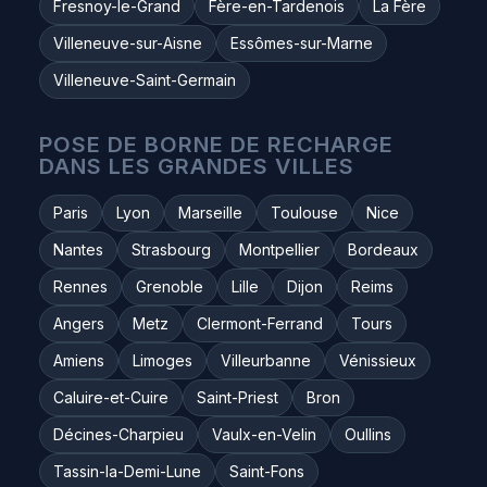
Fresnoy-le-Grand
Fère-en-Tardenois
La Fère
Villeneuve-sur-Aisne
Essômes-sur-Marne
Villeneuve-Saint-Germain
POSE DE BORNE DE RECHARGE
DANS LES GRANDES VILLES
Paris
Lyon
Marseille
Toulouse
Nice
Nantes
Strasbourg
Montpellier
Bordeaux
Rennes
Grenoble
Lille
Dijon
Reims
Angers
Metz
Clermont-Ferrand
Tours
Amiens
Limoges
Villeurbanne
Vénissieux
Caluire-et-Cuire
Saint-Priest
Bron
Décines-Charpieu
Vaulx-en-Velin
Oullins
Tassin-la-Demi-Lune
Saint-Fons