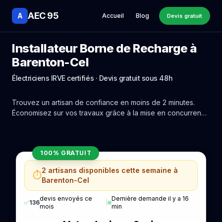
AEC 95
A
Accueil
Blog
Devis gratuit
Installateur Borne de Recharge à
Barenton-Cel
Électriciens IRVE certifiés · Devis gratuit sous 48h
Trouvez un artisan de confiance en moins de 2 minutes.
Économisez sur vos travaux grâce à la mise en concurrence
réelle des experts de Barenton-Cel.
100% GRATUIT
2 artisans disponibles cette semaine à
⏱️
Barenton-Cel
devis envoyés ce
Dernière demande il y a 16
✅
136
|
mois
min