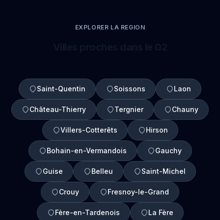
EXPLORER LA REGION
Villes proches dans le 02
Saint-Quentin
Soissons
Laon
Château-Thierry
Tergnier
Chauny
Villers-Cotterêts
Hirson
Bohain-en-Vermandois
Gauchy
Guise
Belleu
Saint-Michel
Crouy
Fresnoy-le-Grand
Fère-en-Tardenois
La Fère