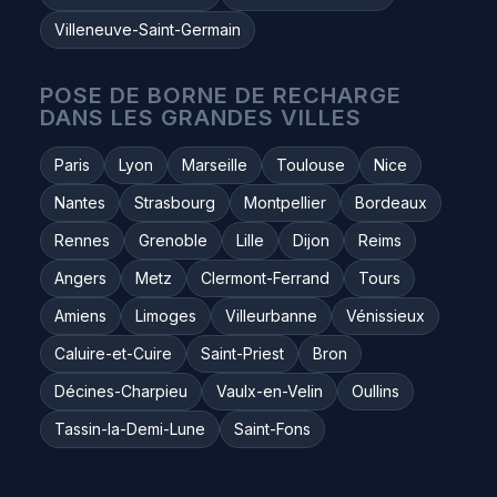
Villeneuve-Saint-Germain
POSE DE BORNE DE RECHARGE
DANS LES GRANDES VILLES
Paris
Lyon
Marseille
Toulouse
Nice
Nantes
Strasbourg
Montpellier
Bordeaux
Rennes
Grenoble
Lille
Dijon
Reims
Angers
Metz
Clermont-Ferrand
Tours
Amiens
Limoges
Villeurbanne
Vénissieux
Caluire-et-Cuire
Saint-Priest
Bron
Décines-Charpieu
Vaulx-en-Velin
Oullins
Tassin-la-Demi-Lune
Saint-Fons