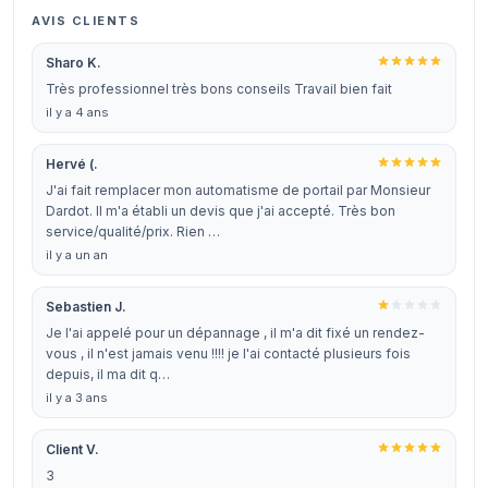
AVIS CLIENTS
Sharo K.
Très professionnel très bons conseils Travail bien fait
il y a 4 ans
Hervé (.
J'ai fait remplacer mon automatisme de portail par Monsieur
Dardot. Il m'a établi un devis que j'ai accepté. Très bon
service/qualité/prix. Rien …
il y a un an
Sebastien J.
Je l'ai appelé pour un dépannage , il m'a dit fixé un rendez-
vous , il n'est jamais venu !!!! je l'ai contacté plusieurs fois
depuis, il ma dit q…
il y a 3 ans
Client V.
3