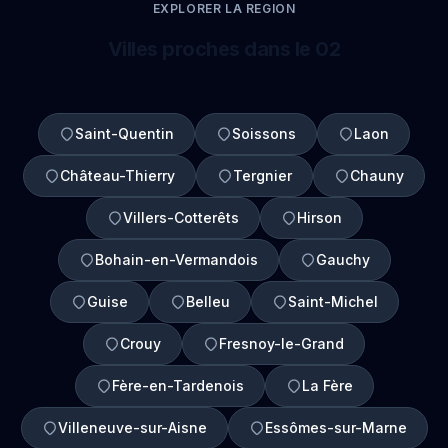
EXPLORER LA REGION
Villes proches dans le 02
Saint-Quentin
Soissons
Laon
Château-Thierry
Tergnier
Chauny
Villers-Cotterêts
Hirson
Bohain-en-Vermandois
Gauchy
Guise
Belleu
Saint-Michel
Crouy
Fresnoy-le-Grand
Fère-en-Tardenois
La Fère
Villeneuve-sur-Aisne
Essômes-sur-Marne