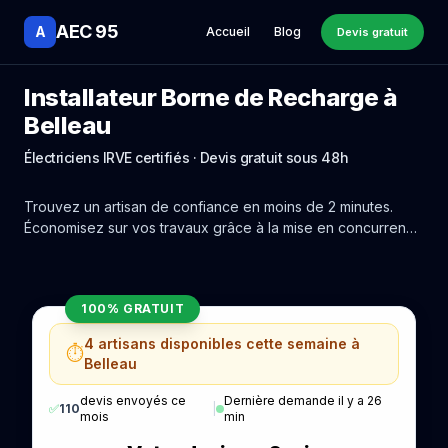
AEC 95
A
Accueil
Blog
Devis gratuit
Installateur Borne de Recharge à
Belleau
Électriciens IRVE certifiés · Devis gratuit sous 48h
Trouvez un artisan de confiance en moins de 2 minutes.
Économisez sur vos travaux grâce à la mise en concurrence
réelle des experts de Belleau.
100% GRATUIT
4 artisans disponibles cette semaine à
⏱️
Belleau
devis envoyés ce
Dernière demande il y a 26
✅
110
|
mois
min