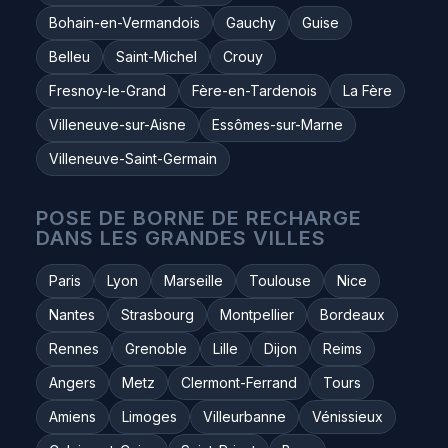
Bohain-en-Vermandois
Gauchy
Guise
Belleu
Saint-Michel
Crouy
Fresnoy-le-Grand
Fère-en-Tardenois
La Fère
Villeneuve-sur-Aisne
Essômes-sur-Marne
Villeneuve-Saint-Germain
POSE DE BORNE DE RECHARGE
DANS LES GRANDES VILLES
Paris
Lyon
Marseille
Toulouse
Nice
Nantes
Strasbourg
Montpellier
Bordeaux
Rennes
Grenoble
Lille
Dijon
Reims
Angers
Metz
Clermont-Ferrand
Tours
Amiens
Limoges
Villeurbanne
Vénissieux