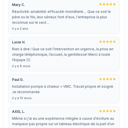
Mary C.
Réactivité-amabilité-efficacité-honnêteté.... Que ce soit le
père ou le fils, leur sérieux font d'eux, l'entreprise la plus
reconnue sur le sect…
il y a 2 ans
Lucie H.
Rien à dire ! Que ce soit l’intervention en urgence, la prise en
charge téléphonique, l’accueil, la gentillesse! Merci à toute
l’équipe 👍🏻
il y a 8 mois
Paul G.
Installation pompe à chaleur + VMC. Travail propre et soigné.
Je recommande
il y a 10 mois
AXEL L.
Même si j'ai eu une expérience mitigée à cause d'écriture au
marqueur pas propre sur un tableau électrique de la part d'un