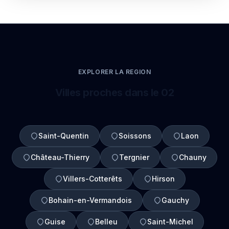
EXPLORER LA REGION
Villes proches dans le 02
Saint-Quentin
Soissons
Laon
Château-Thierry
Tergnier
Chauny
Villers-Cotterêts
Hirson
Bohain-en-Vermandois
Gauchy
Guise
Belleu
Saint-Michel