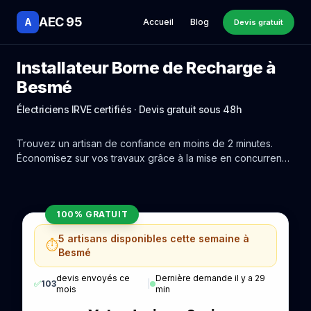
AEC 95
A
Accueil
Blog
Devis gratuit
Installateur Borne de Recharge à
Besmé
Électriciens IRVE certifiés · Devis gratuit sous 48h
Trouvez un artisan de confiance en moins de 2 minutes.
Économisez sur vos travaux grâce à la mise en concurrence
réelle des experts de Besmé.
100% GRATUIT
5 artisans disponibles cette semaine à
⏱️
Besmé
devis envoyés ce
Dernière demande il y a 29
✅
103
|
mois
min