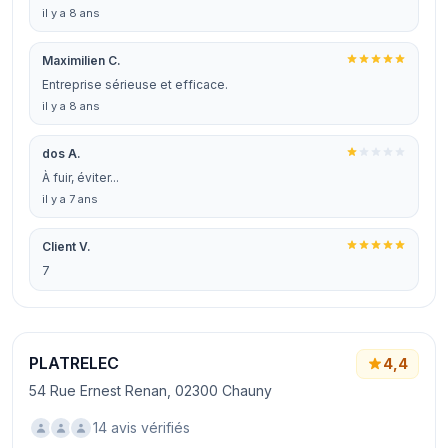
il y a 8 ans
Maximilien C.
Entreprise sérieuse et efficace.
il y a 8 ans
dos A.
À fuir, éviter...
il y a 7 ans
Client V.
7
PLATRELEC
4,4
54 Rue Ernest Renan, 02300 Chauny
14 avis vérifiés