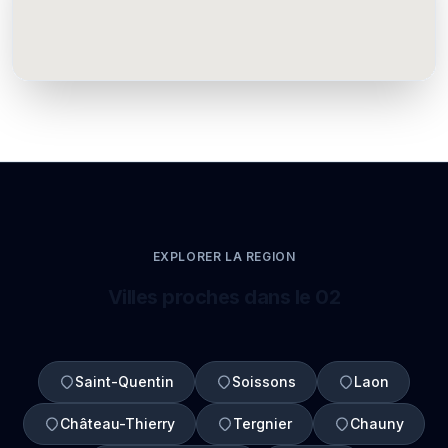
EXPLORER LA REGION
Villes proches dans le 02
Saint-Quentin
Soissons
Laon
Château-Thierry
Tergnier
Chauny