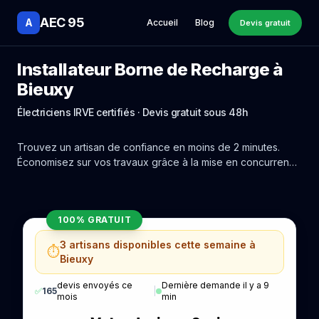
AEC 95
A
Accueil
Blog
Devis gratuit
Installateur Borne de Recharge à
Bieuxy
Électriciens IRVE certifiés · Devis gratuit sous 48h
Trouvez un artisan de confiance en moins de 2 minutes.
Économisez sur vos travaux grâce à la mise en concurrence
réelle des experts de Bieuxy.
100% GRATUIT
3 artisans disponibles cette semaine à
⏱️
Bieuxy
devis envoyés ce
Dernière demande il y a 9
✅
165
|
mois
min