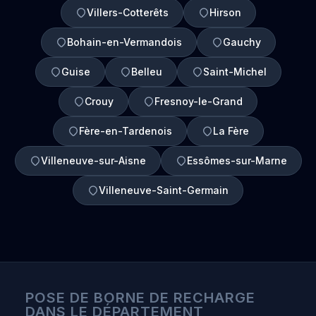
Villers-Cotterêts
Hirson
Bohain-en-Vermandois
Gauchy
Guise
Belleu
Saint-Michel
Crouy
Fresnoy-le-Grand
Fère-en-Tardenois
La Fère
Villeneuve-sur-Aisne
Essômes-sur-Marne
Villeneuve-Saint-Germain
POSE DE BORNE DE RECHARGE
DANS LE DÉPARTEMENT