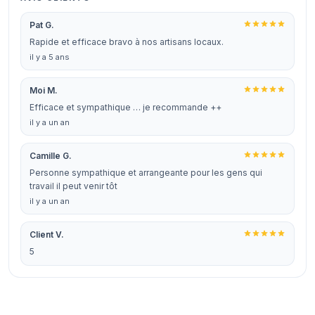
Pat G.
Rapide et efficace bravo à nos artisans locaux.
il y a 5 ans
Moi M.
Efficace et sympathique … je recommande ++
il y a un an
Camille G.
Personne sympathique et arrangeante pour les gens qui
travail il peut venir tôt
il y a un an
Client V.
5