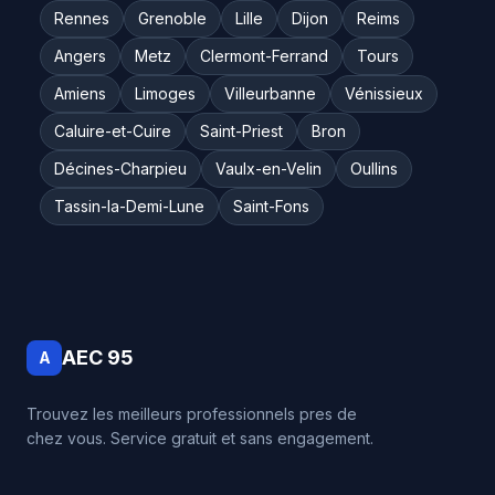
Rennes
Grenoble
Lille
Dijon
Reims
Angers
Metz
Clermont-Ferrand
Tours
Amiens
Limoges
Villeurbanne
Vénissieux
Caluire-et-Cuire
Saint-Priest
Bron
Décines-Charpieu
Vaulx-en-Velin
Oullins
Tassin-la-Demi-Lune
Saint-Fons
AEC 95
A
Trouvez les meilleurs professionnels pres de
chez vous. Service gratuit et sans engagement.