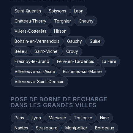
Saint-Quentin
Soissons
Laon
Château-Thierry
Tergnier
Chauny
Villers-Cotterêts
Hirson
Bohain-en-Vermandois
Gauchy
Guise
Belleu
Saint-Michel
Crouy
Fresnoy-le-Grand
Fère-en-Tardenois
La Fère
Villeneuve-sur-Aisne
Essômes-sur-Marne
Villeneuve-Saint-Germain
POSE DE BORNE DE RECHARGE
DANS LES GRANDES VILLES
Paris
Lyon
Marseille
Toulouse
Nice
Nantes
Strasbourg
Montpellier
Bordeaux