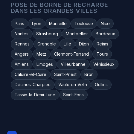
POSE DE BORNE DE RECHARGE
DANS LES GRANDES VILLES
Paris
Lyon
Marseille
Toulouse
Nice
Nantes
Strasbourg
Montpellier
Bordeaux
Rennes
Grenoble
Lille
Dijon
Reims
Angers
Metz
Clermont-Ferrand
Tours
Amiens
Limoges
Villeurbanne
Vénissieux
Caluire-et-Cuire
Saint-Priest
Bron
Décines-Charpieu
Vaulx-en-Velin
Oullins
Tassin-la-Demi-Lune
Saint-Fons