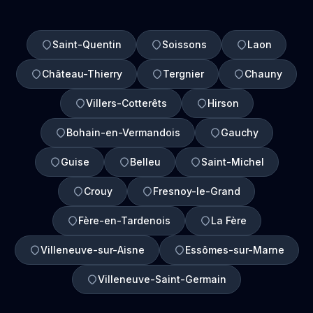
Saint-Quentin
Soissons
Laon
Château-Thierry
Tergnier
Chauny
Villers-Cotterêts
Hirson
Bohain-en-Vermandois
Gauchy
Guise
Belleu
Saint-Michel
Crouy
Fresnoy-le-Grand
Fère-en-Tardenois
La Fère
Villeneuve-sur-Aisne
Essômes-sur-Marne
Villeneuve-Saint-Germain