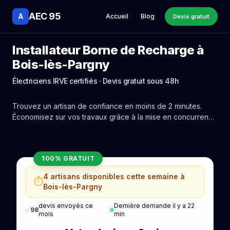
AEC 95
A
Accueil
Blog
Devis gratuit
Installateur Borne de Recharge à
Bois-lès-Pargny
Électriciens IRVE certifiés · Devis gratuit sous 48h
Trouvez un artisan de confiance en moins de 2 minutes.
Économisez sur vos travaux grâce à la mise en concurrence
réelle des experts de Bois-lès-Pargny.
100% GRATUIT
4 artisans disponibles cette semaine à
⏱️
Bois-lès-Pargny
devis envoyés ce
Dernière demande il y a 22
✅
98
|
mois
min