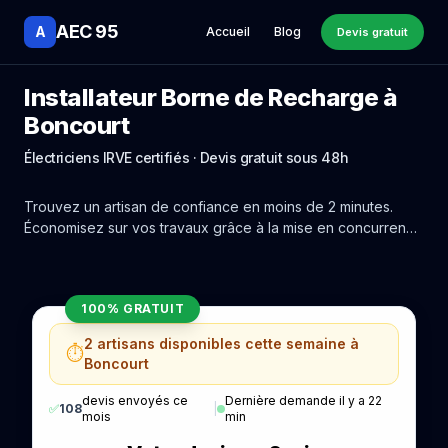
AEC 95
A
Accueil
Blog
Devis gratuit
Installateur Borne de Recharge à
Boncourt
Électriciens IRVE certifiés · Devis gratuit sous 48h
Trouvez un artisan de confiance en moins de 2 minutes.
Économisez sur vos travaux grâce à la mise en concurrence
réelle des experts de Boncourt.
100% GRATUIT
2 artisans disponibles cette semaine à
⏱️
Boncourt
devis envoyés ce
Dernière demande il y a 22
✅
108
|
mois
min