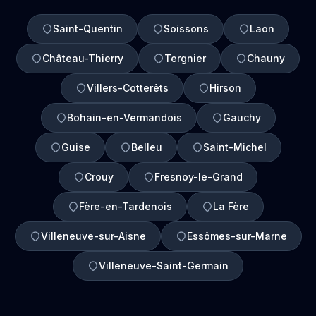
Saint-Quentin
Soissons
Laon
Château-Thierry
Tergnier
Chauny
Villers-Cotterêts
Hirson
Bohain-en-Vermandois
Gauchy
Guise
Belleu
Saint-Michel
Crouy
Fresnoy-le-Grand
Fère-en-Tardenois
La Fère
Villeneuve-sur-Aisne
Essômes-sur-Marne
Villeneuve-Saint-Germain