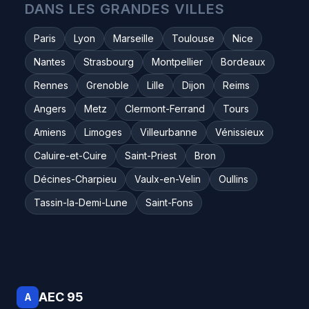
DANS LES GRANDES VILLES
Paris
Lyon
Marseille
Toulouse
Nice
Nantes
Strasbourg
Montpellier
Bordeaux
Rennes
Grenoble
Lille
Dijon
Reims
Angers
Metz
Clermont-Ferrand
Tours
Amiens
Limoges
Villeurbanne
Vénissieux
Caluire-et-Cuire
Saint-Priest
Bron
Décines-Charpieu
Vaulx-en-Velin
Oullins
Tassin-la-Demi-Lune
Saint-Fons
AEC 95
A