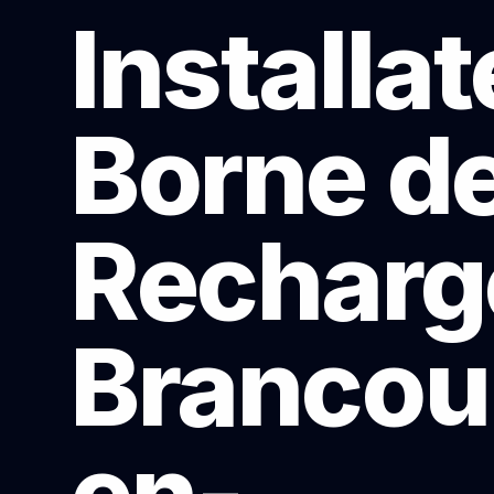
Installa
Borne d
Recharg
Brancou
en-