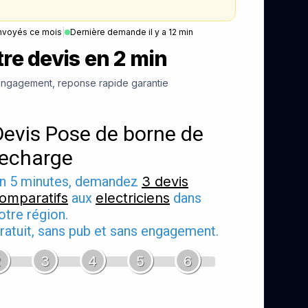
nvoyés ce mois
|
Dernière demande il y a 12 min
re devis en 2 min
ngagement, reponse rapide garantie
Devis Pose de borne de
recharge
n 5 minutes, demandez
3 devis
omparatifs
aux
electriciens
dans
otre région.
ratuit, sans pub et sans engagement.
2
3
4
5
6