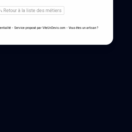
Retour à la liste des métiers
- Service proposé par
-
entialité
ViteUnDevis.com
Vous êtes un artisan ?