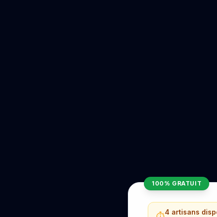
100% GRATUIT
4 artisans dis
⏱️