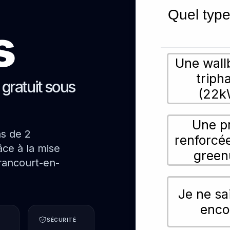
Quel type
s
Une wall
triph
s gratuit sous
(22k
Une p
ns de 2
renforcé
ce à la mise
green
rancourt-en-
Je ne sa
enco
SÉCURITÉ