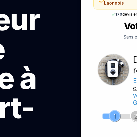
Laonnois
teur
✅
170
devis e
Vot
e
Sans e
e à
E
c
rt-
v
G
1