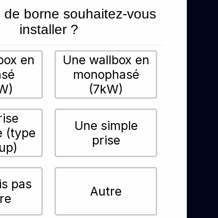
 de borne souhaitez-vous
installer ?
box en
Une wallbox en
asé
monophasé
W)
(7kW)
rise
Une simple
e (type
prise
up)
is pas
Autre
re