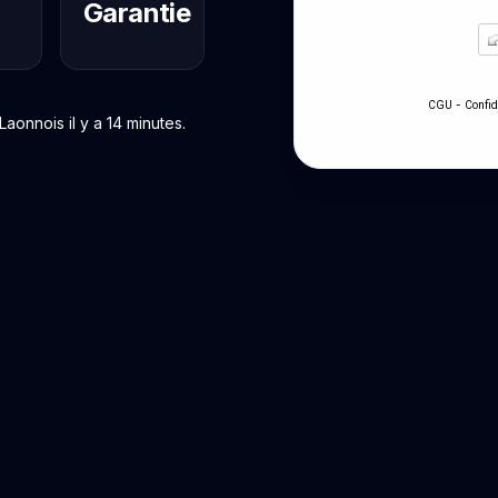
Garantie
-
CGU
Confid
onnois il y a 14 minutes.