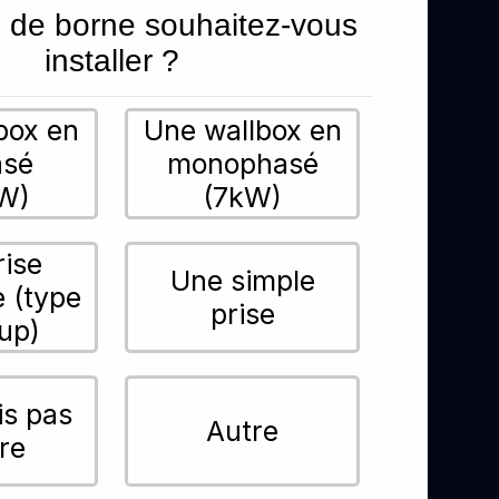
 de borne souhaitez-vous
installer ?
box en
Une wallbox en
asé
monophasé
W)
(7kW)
rise
Une simple
e (type
prise
up)
is pas
Autre
re