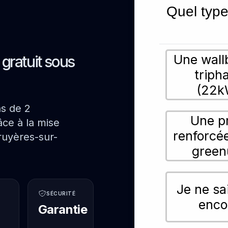
e
Quel type
Une wall
s gratuit sous
triph
(22k
ns de 2
Une p
ce à la mise
renforcé
ruyères-sur-
green
Je ne sa
SÉCURITÉ
enco
Garantie