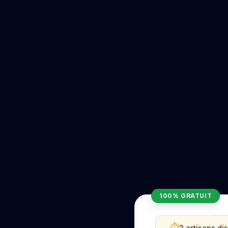
100% GRATUIT
⏱️
3 artisans di