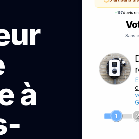
✅
97
devis e
teur
Vot
Sans e
e
e à
E
c
v
G
s-
1