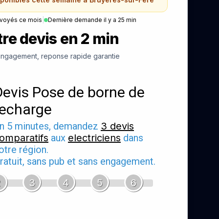
nvoyés ce mois
|
Dernière demande il y a 25 min
re devis en 2 min
ngagement, reponse rapide garantie
Devis Pose de borne de
recharge
n 5 minutes, demandez
3 devis
omparatifs
aux
electriciens
dans
otre région.
ratuit, sans pub et sans engagement.
2
3
4
5
6