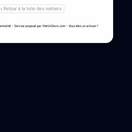
Retour à la liste des métiers
- Service proposé par
-
entialité
ViteUnDevis.com
Vous êtes un artisan ?