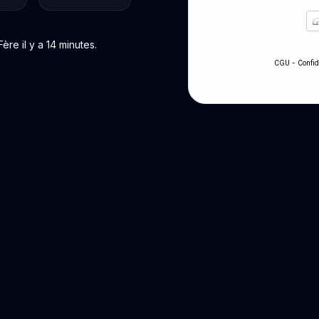
re il y a 14 minutes.
-
CGU
Confid