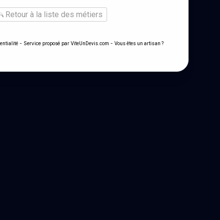
Retour à la liste des métiers
- Service proposé par
-
entialité
ViteUnDevis.com
Vous êtes un artisan ?