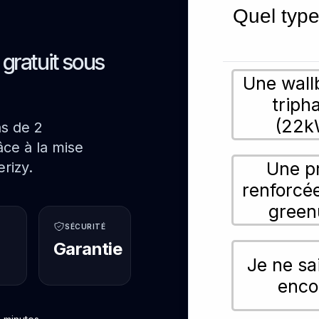
Quel type
s gratuit sous
Une wall
triph
(22k
ns de 2
ce à la mise
Une p
rizy.
renforcé
green
SÉCURITÉ
Garantie
Je ne sa
enco