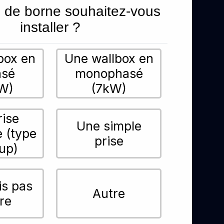
 de borne souhaitez-vous
installer ?
box en
Une wallbox en
asé
monophasé
W)
(7kW)
rise
Une simple
e (type
prise
up)
is pas
Autre
re