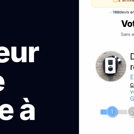
✅
188
devis e
Vot
Sans e
teur
e
E
c
v
e à
G
1