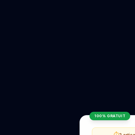
100% GRATUIT
⏱️
2 artis