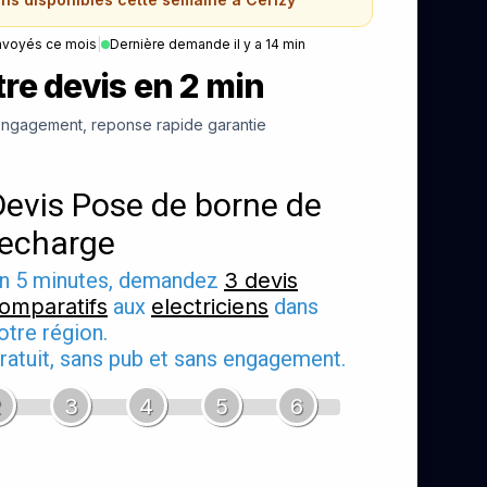
nvoyés ce mois
|
Dernière demande il y a 14 min
re devis en 2 min
ngagement, reponse rapide garantie
Devis Pose de borne de
recharge
n 5 minutes, demandez
3 devis
omparatifs
aux
electriciens
dans
otre région.
ratuit, sans pub et sans engagement.
2
3
4
5
6