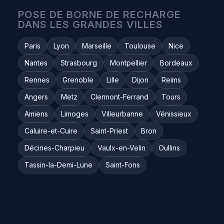
POSE DE BORNE DE RECHARGE
DANS LES GRANDES VILLES
Paris
Lyon
Marseille
Toulouse
Nice
Nantes
Strasbourg
Montpellier
Bordeaux
Rennes
Grenoble
Lille
Dijon
Reims
Angers
Metz
Clermont-Ferrand
Tours
Amiens
Limoges
Villeurbanne
Vénissieux
Caluire-et-Cuire
Saint-Priest
Bron
Décines-Charpieu
Vaulx-en-Velin
Oullins
Tassin-la-Demi-Lune
Saint-Fons