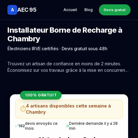
AEC 95
A
Accueil
Blog
Devis gratuit
Installateur Borne de Recharge à
Chambry
Électriciens IRVE certifiés · Devis gratuit sous 48h
Trouvez un artisan de confiance en moins de 2 minutes.
Économisez sur vos travaux grâce à la mise en concurrence
réelle des experts de Chambry.
100% GRATUIT
4 artisans disponibles cette semaine à
⏱️
Chambry
devis envoyés ce
Dernière demande il y a 28
✅
162
|
mois
min