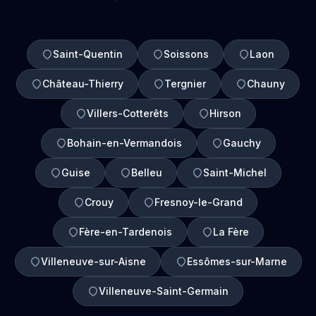
Saint-Quentin
Soissons
Laon
Château-Thierry
Tergnier
Chauny
Villers-Cotterêts
Hirson
Bohain-en-Vermandois
Gauchy
Guise
Belleu
Saint-Michel
Crouy
Fresnoy-le-Grand
Fère-en-Tardenois
La Fère
Villeneuve-sur-Aisne
Essômes-sur-Marne
Villeneuve-Saint-Germain