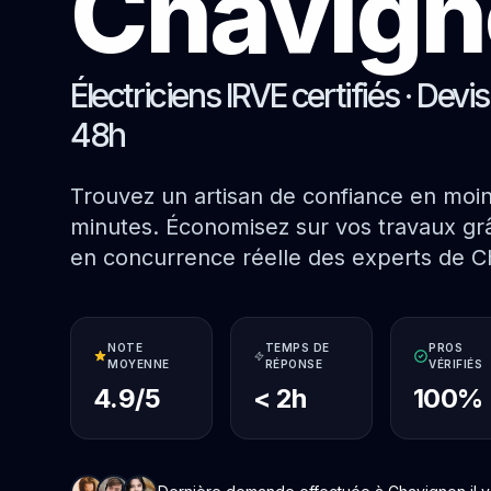
Chavign
Électriciens IRVE certifiés · Devi
48h
Trouvez un artisan de confiance en moi
minutes. Économisez sur vos travaux grâ
en concurrence réelle des experts de C
NOTE
TEMPS DE
PROS
MOYENNE
RÉPONSE
VÉRIFIÉS
4.9/5
< 2h
100%