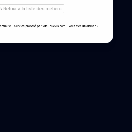
Retour à la liste des métiers
- Service proposé par
-
entialité
ViteUnDevis.com
Vous êtes un artisan ?