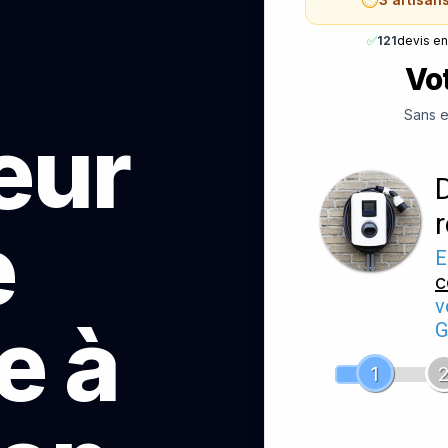
✅
121
devis e
Vot
Sans e
teur
e
E
c
v
e à
G
1