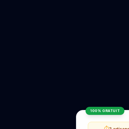
100% GRATUIT
⏱️
3 artisan