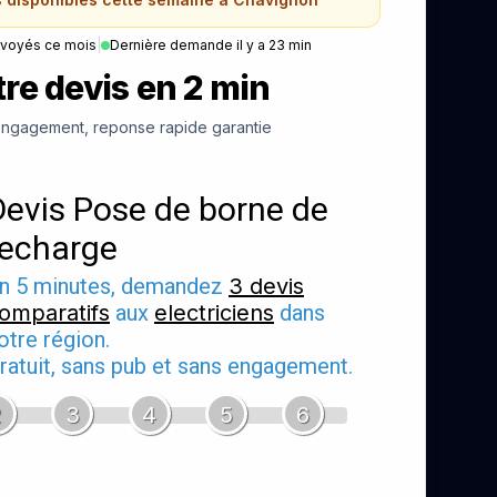
nvoyés ce mois
|
Dernière demande il y a 23 min
re devis en 2 min
ngagement, reponse rapide garantie
Devis Pose de borne de
recharge
n 5 minutes, demandez
3 devis
omparatifs
aux
electriciens
dans
otre région.
ratuit, sans pub et sans engagement.
2
3
4
5
6