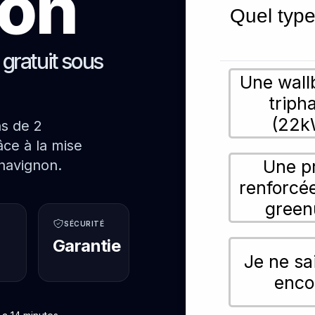
on
Quel type
s gratuit sous
Une wall
triph
(22k
ns de 2
ce à la mise
Une p
havignon.
renforcé
green
SÉCURITÉ
Garantie
Je ne sa
enco