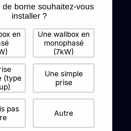
 de borne souhaitez-vous
installer ?
box en
Une wallbox en
asé
monophasé
W)
(7kW)
rise
Une simple
e (type
prise
up)
is pas
Autre
re