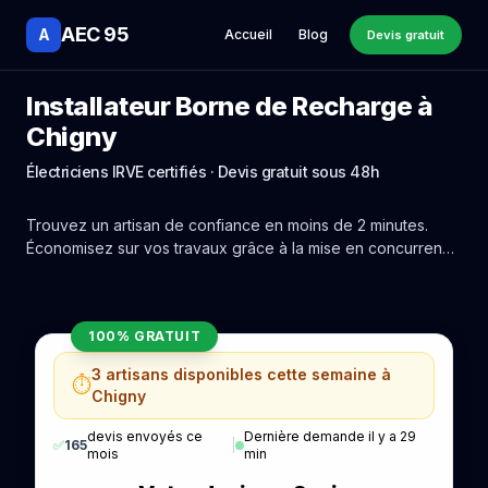
AEC 95
A
Accueil
Blog
Devis gratuit
Installateur Borne de Recharge à
Chigny
Électriciens IRVE certifiés · Devis gratuit sous 48h
Trouvez un artisan de confiance en moins de 2 minutes.
Économisez sur vos travaux grâce à la mise en concurrence
réelle des experts de Chigny.
100% GRATUIT
3 artisans disponibles cette semaine à
⏱️
Chigny
devis envoyés ce
Dernière demande il y a 29
✅
165
|
mois
min