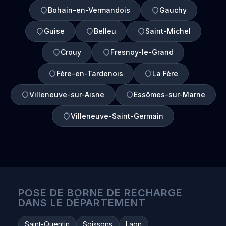
Bohain-en-Vermandois
Gauchy
Guise
Belleu
Saint-Michel
Crouy
Fresnoy-le-Grand
Fère-en-Tardenois
La Fère
Villeneuve-sur-Aisne
Essômes-sur-Marne
Villeneuve-Saint-Germain
POSE DE BORNE DE RECHARGE
DANS LE DÉPARTEMENT
Saint-Quentin
Soissons
Laon