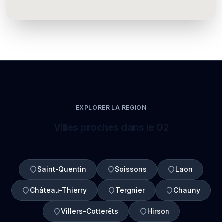
EXPLORER LA REGION
Villes proches dans le 02
Saint-Quentin
Soissons
Laon
Château-Thierry
Tergnier
Chauny
Villers-Cotterêts
Hirson