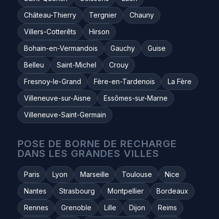
Château-Thierry
Tergnier
Chauny
Villers-Cotterêts
Hirson
Bohain-en-Vermandois
Gauchy
Guise
Belleu
Saint-Michel
Crouy
Fresnoy-le-Grand
Fère-en-Tardenois
La Fère
Villeneuve-sur-Aisne
Essômes-sur-Marne
Villeneuve-Saint-Germain
POSE DE BORNE DE RECHARGE
DANS LES GRANDES VILLES
Paris
Lyon
Marseille
Toulouse
Nice
Nantes
Strasbourg
Montpellier
Bordeaux
Rennes
Grenoble
Lille
Dijon
Reims