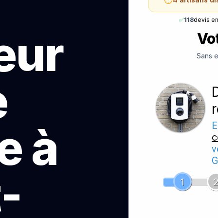
✅
118
devis e
teur
Vot
Sans e
e
e à
E
c
v
G
-
1