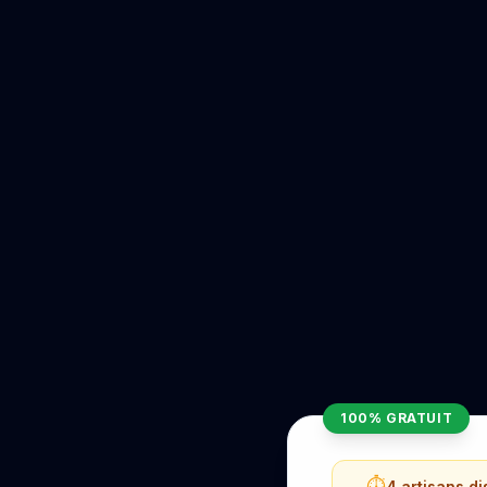
100% GRATUIT
⏱️
4 artisans d