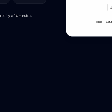
t il y a 14 minutes.
-
CGU
Confid