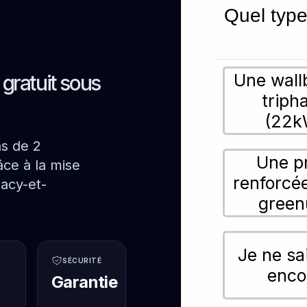
Quel type
Une wall
s gratuit sous
triph
(22k
ns de 2
Une p
ce à la mise
renforcé
acy-et-
green
Je ne sa
SÉCURITÉ
enco
Garantie