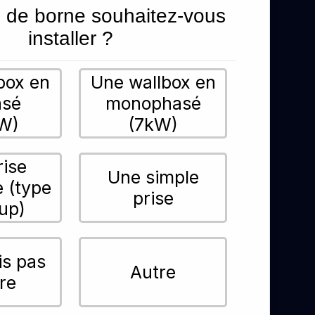
 de borne souhaitez-vous
installer ?
box en
Une wallbox en
asé
monophasé
W)
(7kW)
rise
Une simple
e (type
prise
up)
is pas
Autre
re