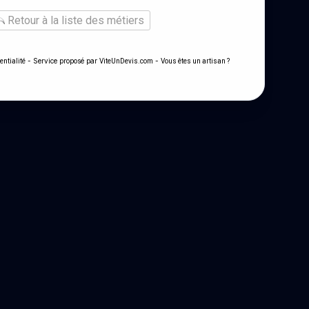
Retour à la liste des métiers
- Service proposé par
-
entialité
ViteUnDevis.com
Vous êtes un artisan ?