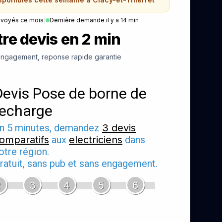
nvoyés ce mois
|
Dernière demande il y a 14 min
re devis en 2 min
ngagement, reponse rapide garantie
Devis Pose de borne de
recharge
n 5 minutes, demandez
3 devis
omparatifs
aux
electriciens
dans
otre région.
ratuit, sans pub et sans engagement.
2
3
4
5
6