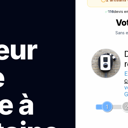
✅
116
devis e
Vot
Sans e
teur
e
E
c
v
e à
G
1