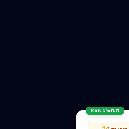
100% GRATUIT
⏱️
2 artisans