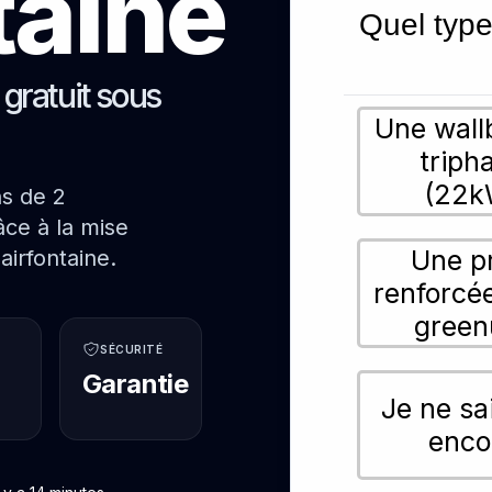
taine
Quel type
s gratuit sous
Une wall
triph
(22k
ns de 2
ce à la mise
Une p
airfontaine.
renforcé
green
SÉCURITÉ
Garantie
Je ne sa
enco