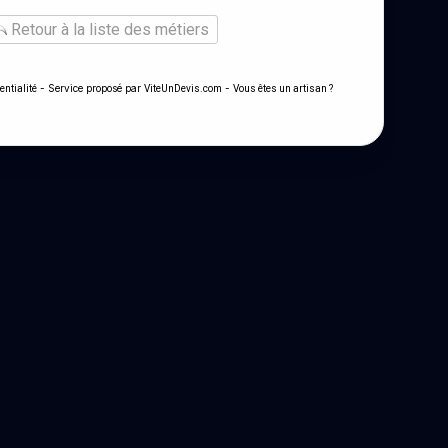
Retour à la liste des métiers
- Service proposé par
-
entialité
ViteUnDevis.com
Vous êtes un artisan ?