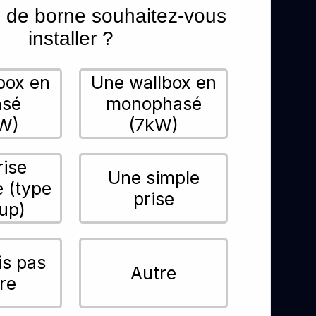
 de borne souhaitez-vous
installer ?
box en
Une wallbox en
asé
monophasé
W)
(7kW)
rise
Une simple
e (type
prise
up)
is pas
Autre
re