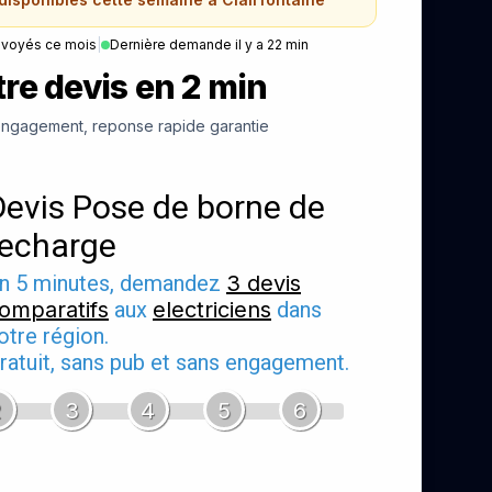
nvoyés ce mois
|
Dernière demande il y a 22 min
re devis en 2 min
ngagement, reponse rapide garantie
Devis Pose de borne de
recharge
n 5 minutes, demandez
3 devis
omparatifs
aux
electriciens
dans
otre région.
ratuit, sans pub et sans engagement.
2
3
4
5
6