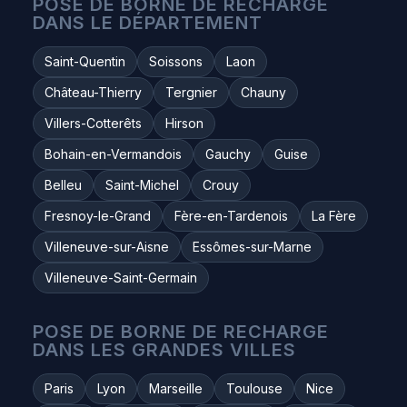
POSE DE BORNE DE RECHARGE
DANS LE DÉPARTEMENT
Saint-Quentin
Soissons
Laon
Château-Thierry
Tergnier
Chauny
Villers-Cotterêts
Hirson
Bohain-en-Vermandois
Gauchy
Guise
Belleu
Saint-Michel
Crouy
Fresnoy-le-Grand
Fère-en-Tardenois
La Fère
Villeneuve-sur-Aisne
Essômes-sur-Marne
Villeneuve-Saint-Germain
POSE DE BORNE DE RECHARGE
DANS LES GRANDES VILLES
Paris
Lyon
Marseille
Toulouse
Nice