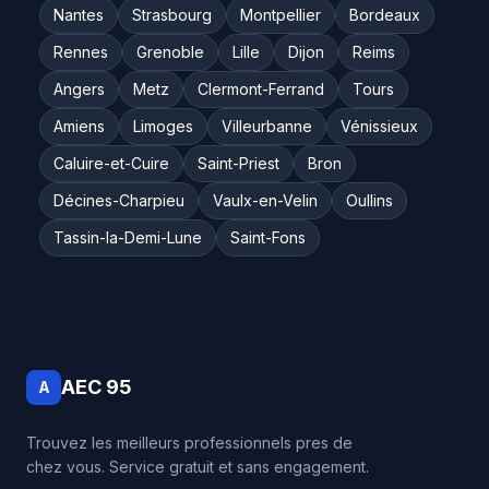
Nantes
Strasbourg
Montpellier
Bordeaux
Rennes
Grenoble
Lille
Dijon
Reims
Angers
Metz
Clermont-Ferrand
Tours
Amiens
Limoges
Villeurbanne
Vénissieux
Caluire-et-Cuire
Saint-Priest
Bron
Décines-Charpieu
Vaulx-en-Velin
Oullins
Tassin-la-Demi-Lune
Saint-Fons
AEC 95
A
Trouvez les meilleurs professionnels pres de
chez vous. Service gratuit et sans engagement.