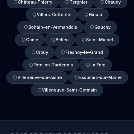
Château-Thierry
Tergnier
Chauny
Villers-Cotterêts
Hirson
Bohain-en-Vermandois
Gauchy
Guise
Belleu
Saint-Michel
Crouy
Fresnoy-le-Grand
Fère-en-Tardenois
La Fère
Villeneuve-sur-Aisne
Essômes-sur-Marne
Villeneuve-Saint-Germain