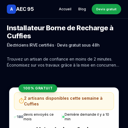
AEC 95
A
Accueil
Blog
Devis gratuit
Installateur Borne de Recharge à
Cuffies
Électriciens IRVE certifiés · Devis gratuit sous 48h
Trouvez un artisan de confiance en moins de 2 minutes.
Économisez sur vos travaux grâce à la mise en concurrence
réelle des experts de Cuffies.
100% GRATUIT
2 artisans disponibles cette semaine à
⏱️
Cuffies
devis envoyés ce
Dernière demande il y a 10
✅
180
|
mois
min