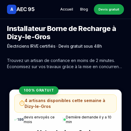
AEC 95
A
Accueil
Blog
Devis gratuit
Installateur Borne de Recharge à
Dizy-le-Gros
Électriciens IRVE certifiés · Devis gratuit sous 48h
Trouvez un artisan de confiance en moins de 2 minutes.
Économisez sur vos travaux grâce à la mise en concurrence
réelle des experts de Dizy-le-Gros.
100% GRATUIT
4 artisans disponibles cette semaine à
⏱️
Dizy-le-Gros
devis envoyés ce
Dernière demande il y a 10
✅
186
|
mois
min