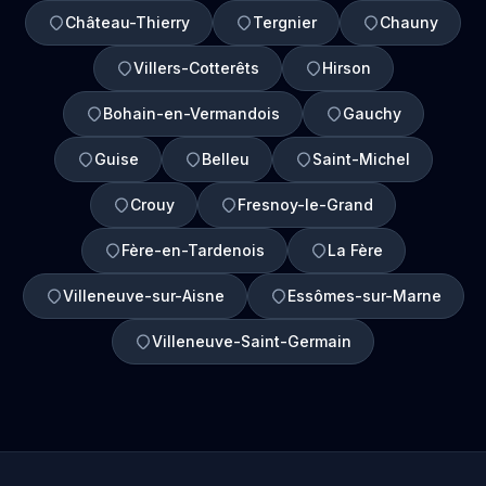
Château-Thierry
Tergnier
Chauny
Villers-Cotterêts
Hirson
Bohain-en-Vermandois
Gauchy
Guise
Belleu
Saint-Michel
Crouy
Fresnoy-le-Grand
Fère-en-Tardenois
La Fère
Villeneuve-sur-Aisne
Essômes-sur-Marne
Villeneuve-Saint-Germain