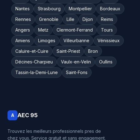
Nantes
Strasbourg
Montpellier
Bordeaux
Rennes
Grenoble
Lille
Dijon
Reims
Angers
Metz
Clermont-Ferrand
Tours
Amiens
Limoges
Villeurbanne
Vénissieux
Caluire-et-Cuire
Saint-Priest
Bron
Décines-Charpieu
Vaulx-en-Velin
Oullins
Tassin-la-Demi-Lune
Saint-Fons
AEC 95
A
Trouvez les meilleurs professionnels pres de
chez vous. Service gratuit et sans engagement.