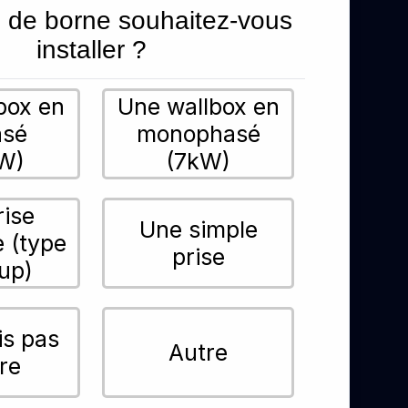
 de borne souhaitez-vous
installer ?
box en
Une wallbox en
asé
monophasé
W)
(7kW)
rise
Une simple
e (type
prise
up)
is pas
Autre
re