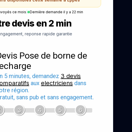
nvoyés ce mois
|
Dernière demande il y a 22 min
re devis en 2 min
ngagement, reponse rapide garantie
Devis Pose de borne de
recharge
n 5 minutes, demandez
3 devis
omparatifs
aux
electriciens
dans
otre région.
ratuit, sans pub et sans engagement.
2
3
4
5
6