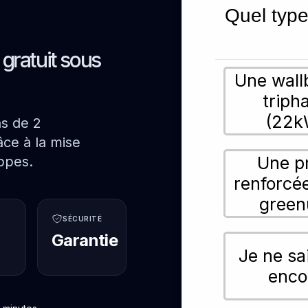
Quel type
s gratuit sous
Une wall
triph
(22k
ns de 2
ce à la mise
Une p
ppes.
renforcé
green
SÉCURITÉ
Garantie
Je ne sa
enco