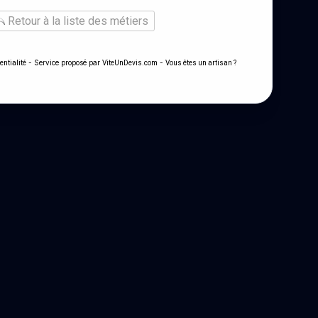
Retour à la liste des métiers
- Service proposé par
-
entialité
ViteUnDevis.com
Vous êtes un artisan ?