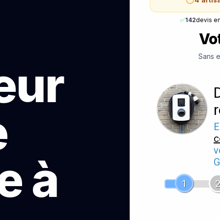
✅
142
devis e
Vot
Sans e
teur
e
E
c
v
e à
G
1