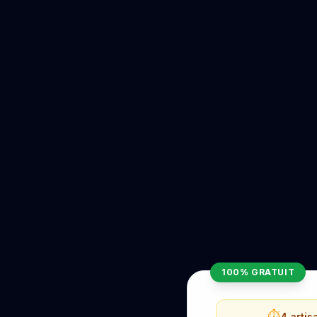
100% GRATUIT
⏱️
4 artis