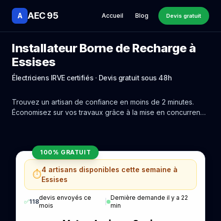
AEC 95
A
Accueil
Blog
Devis gratuit
Installateur Borne de Recharge à
Essises
Électriciens IRVE certifiés · Devis gratuit sous 48h
Trouvez un artisan de confiance en moins de 2 minutes.
Économisez sur vos travaux grâce à la mise en concurrence
réelle des experts de Essises.
100% GRATUIT
4 artisans disponibles cette semaine à
⏱️
Essises
devis envoyés ce
Dernière demande il y a 22
✅
118
|
mois
min