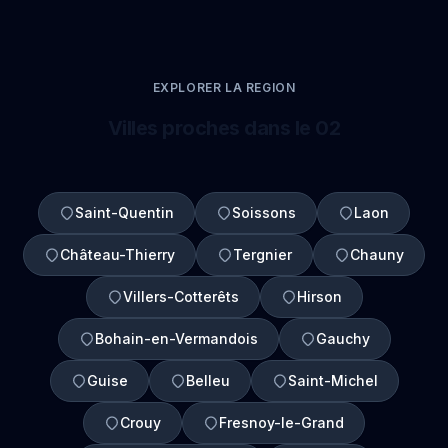
EXPLORER LA REGION
Villes proches dans le 02
Saint-Quentin
Soissons
Laon
Château-Thierry
Tergnier
Chauny
Villers-Cotterêts
Hirson
Bohain-en-Vermandois
Gauchy
Guise
Belleu
Saint-Michel
Crouy
Fresnoy-le-Grand