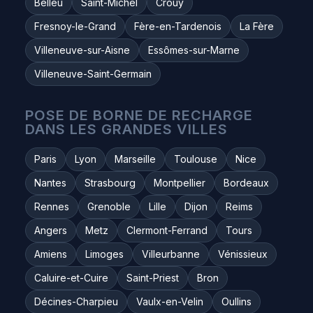
Belleu
Saint-Michel
Crouy
Fresnoy-le-Grand
Fère-en-Tardenois
La Fère
Villeneuve-sur-Aisne
Essômes-sur-Marne
Villeneuve-Saint-Germain
POSE DE BORNE DE RECHARGE
DANS LES GRANDES VILLES
Paris
Lyon
Marseille
Toulouse
Nice
Nantes
Strasbourg
Montpellier
Bordeaux
Rennes
Grenoble
Lille
Dijon
Reims
Angers
Metz
Clermont-Ferrand
Tours
Amiens
Limoges
Villeurbanne
Vénissieux
Caluire-et-Cuire
Saint-Priest
Bron
Décines-Charpieu
Vaulx-en-Velin
Oullins