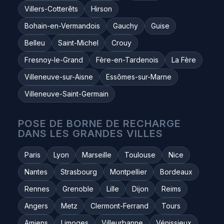
Villers-Cotterêts
Hirson
Bohain-en-Vermandois
Gauchy
Guise
Belleu
Saint-Michel
Crouy
Fresnoy-le-Grand
Fère-en-Tardenois
La Fère
Villeneuve-sur-Aisne
Essômes-sur-Marne
Villeneuve-Saint-Germain
POSE DE BORNE DE RECHARGE
DANS LES GRANDES VILLES
Paris
Lyon
Marseille
Toulouse
Nice
Nantes
Strasbourg
Montpellier
Bordeaux
Rennes
Grenoble
Lille
Dijon
Reims
Angers
Metz
Clermont-Ferrand
Tours
Amiens
Limoges
Villeurbanne
Vénissieux