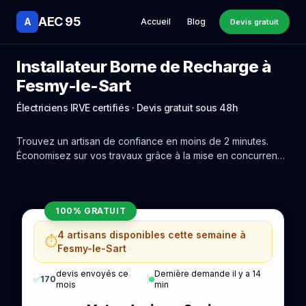
AEC 95
A
Accueil
Blog
Devis gratuit
Installateur Borne de Recharge à
Fesmy-le-Sart
Électriciens IRVE certifiés · Devis gratuit sous 48h
Trouvez un artisan de confiance en moins de 2 minutes.
Économisez sur vos travaux grâce à la mise en concurrence
réelle des experts de Fesmy-le-Sart.
100% GRATUIT
4 artisans disponibles cette semaine à
⏱️
Fesmy-le-Sart
devis envoyés ce
Dernière demande il y a 14
✅
170
|
mois
min