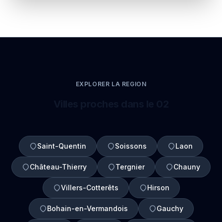
EXPLORER LA REGION
Villes proches dans le 02
Saint-Quentin
Soissons
Laon
Château-Thierry
Tergnier
Chauny
Villers-Cotterêts
Hirson
Bohain-en-Vermandois
Gauchy