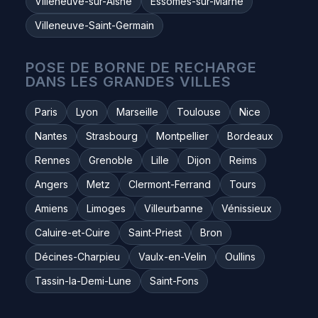
Villeneuve-sur-Aisne
Essômes-sur-Marne
Villeneuve-Saint-Germain
POSE DE BORNE DE RECHARGE
DANS LES GRANDES VILLES
Paris
Lyon
Marseille
Toulouse
Nice
Nantes
Strasbourg
Montpellier
Bordeaux
Rennes
Grenoble
Lille
Dijon
Reims
Angers
Metz
Clermont-Ferrand
Tours
Amiens
Limoges
Villeurbanne
Vénissieux
Caluire-et-Cuire
Saint-Priest
Bron
Décines-Charpieu
Vaulx-en-Velin
Oullins
Tassin-la-Demi-Lune
Saint-Fons