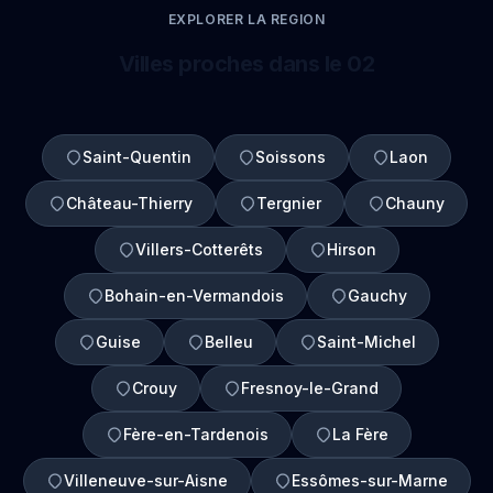
EXPLORER LA REGION
Villes proches dans le 02
Saint-Quentin
Soissons
Laon
Château-Thierry
Tergnier
Chauny
Villers-Cotterêts
Hirson
Bohain-en-Vermandois
Gauchy
Guise
Belleu
Saint-Michel
Crouy
Fresnoy-le-Grand
Fère-en-Tardenois
La Fère
Villeneuve-sur-Aisne
Essômes-sur-Marne