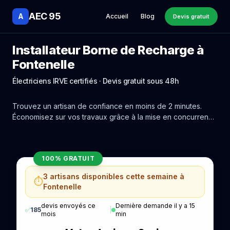
AEC 95
A
Accueil
Blog
Devis gratuit
Installateur Borne de Recharge à
Fontenelle
Électriciens IRVE certifiés · Devis gratuit sous 48h
Trouvez un artisan de confiance en moins de 2 minutes.
Économisez sur vos travaux grâce à la mise en concurrence
réelle des experts de Fontenelle.
100% GRATUIT
3 artisans disponibles cette semaine à
⏱️
Fontenelle
devis envoyés ce
Dernière demande il y a 15
✅
185
|
mois
min