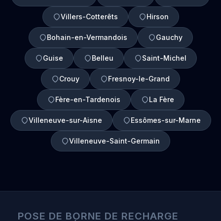
Villers-Cotterêts
Hirson
Bohain-en-Vermandois
Gauchy
Guise
Belleu
Saint-Michel
Crouy
Fresnoy-le-Grand
Fère-en-Tardenois
La Fère
Villeneuve-sur-Aisne
Essômes-sur-Marne
Villeneuve-Saint-Germain
POSE DE BORNE DE RECHARGE