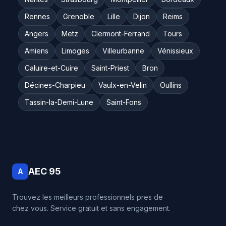
Rennes
Grenoble
Lille
Dijon
Reims
Angers
Metz
Clermont-Ferrand
Tours
Amiens
Limoges
Villeurbanne
Vénissieux
Caluire-et-Cuire
Saint-Priest
Bron
Décines-Charpieu
Vaulx-en-Velin
Oullins
Tassin-la-Demi-Lune
Saint-Fons
AEC 95
A
Trouvez les meilleurs professionnels pres de
chez vous. Service gratuit et sans engagement.