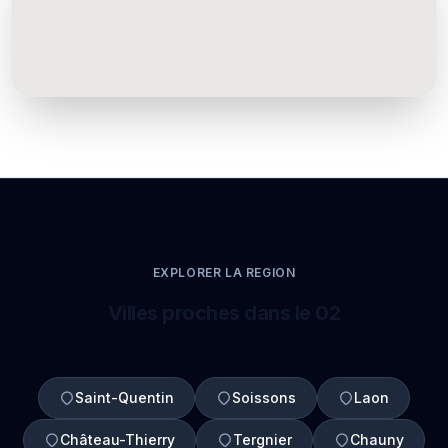
EXPLORER LA REGION
Villes proches dans le 02
Saint-Quentin
Soissons
Laon
Château-Thierry
Tergnier
Chauny