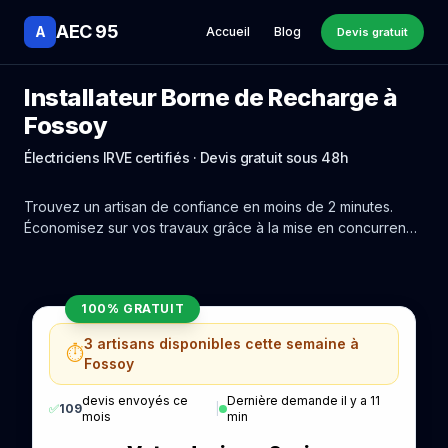
AEC 95
A
Accueil
Blog
Devis gratuit
Installateur Borne de Recharge à
Fossoy
Électriciens IRVE certifiés · Devis gratuit sous 48h
Trouvez un artisan de confiance en moins de 2 minutes.
Économisez sur vos travaux grâce à la mise en concurrence
réelle des experts de Fossoy.
100% GRATUIT
3 artisans disponibles cette semaine à
⏱️
Fossoy
devis envoyés ce
Dernière demande il y a 11
✅
109
|
mois
min