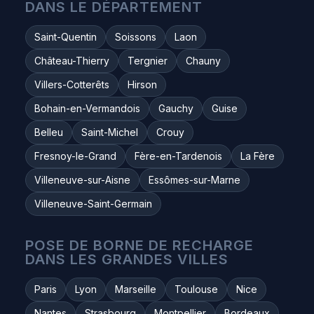
DANS LE DÉPARTEMENT
Saint-Quentin
Soissons
Laon
Château-Thierry
Tergnier
Chauny
Villers-Cotterêts
Hirson
Bohain-en-Vermandois
Gauchy
Guise
Belleu
Saint-Michel
Crouy
Fresnoy-le-Grand
Fère-en-Tardenois
La Fère
Villeneuve-sur-Aisne
Essômes-sur-Marne
Villeneuve-Saint-Germain
POSE DE BORNE DE RECHARGE
DANS LES GRANDES VILLES
Paris
Lyon
Marseille
Toulouse
Nice
Nantes
Strasbourg
Montpellier
Bordeaux