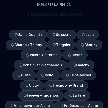
EXPLORER LA REGION
Villes proches dans le 02
Saint-Quentin
Soissons
Laon
Château-Thierry
Tergnier
Chauny
Villers-Cotterêts
Hirson
Bohain-en-Vermandois
Gauchy
Guise
Belleu
Saint-Michel
Crouy
Fresnoy-le-Grand
Fère-en-Tardenois
La Fère
Villeneuve-sur-Aisne
Essômes-sur-Marne