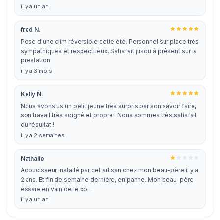
il y a un an
fred N.
Pose d'une clim réversible cette été. Personnel sur place très
sympathiques et respectueux. Satisfait jusqu'à présent sur la
prestation.
il y a 3 mois
Kelly N.
Nous avons us un petit jeune très surpris par son savoir faire,
son travail très soigné et propre ! Nous sommes très satisfait
du résultat !
il y a 2 semaines
Nathalie
Adoucisseur installé par cet artisan chez mon beau-père il y a
2 ans. Et fin de semaine dernière, en panne. Mon beau-père
essaie en vain de le co…
il y a un an