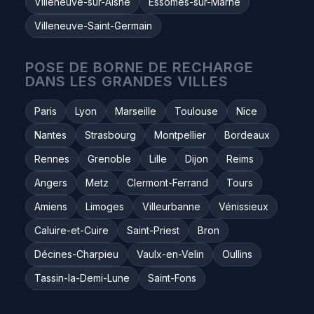
Villeneuve-sur-Aisne
Essômes-sur-Marne
Villeneuve-Saint-Germain
POSE DE BORNE DE RECHARGE
DANS LES GRANDES VILLES
Paris
Lyon
Marseille
Toulouse
Nice
Nantes
Strasbourg
Montpellier
Bordeaux
Rennes
Grenoble
Lille
Dijon
Reims
Angers
Metz
Clermont-Ferrand
Tours
Amiens
Limoges
Villeurbanne
Vénissieux
Caluire-et-Cuire
Saint-Priest
Bron
Décines-Charpieu
Vaulx-en-Velin
Oullins
Tassin-la-Demi-Lune
Saint-Fons