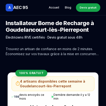
AEC 95
A
Accueil
Blog
Devis gratuit
Installateur Borne de Recharge à
Goudelancourt-lès-Pierrepont
Électriciens IRVE certifiés · Devis gratuit sous 48h
Trouvez un artisan de confiance en moins de 2 minutes.
Économisez sur vos travaux grâce à la mise en concurrence
réelle des experts de Goudelancourt-lès-Pierrepont.
100% GRATUIT
4 artisans disponibles cette semaine à
⏱️
Goudelancourt-lès-Pierrepont
devis envoyés ce
Dernière demande il y a 12
✅
198
|
mois
min