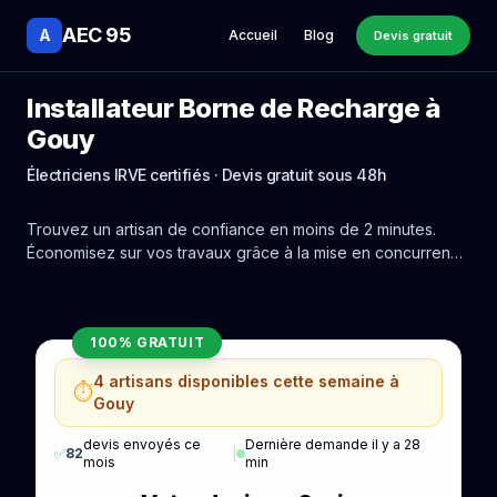
AEC 95
A
Accueil
Blog
Devis gratuit
Installateur Borne de Recharge à
Gouy
Électriciens IRVE certifiés · Devis gratuit sous 48h
Trouvez un artisan de confiance en moins de 2 minutes.
Économisez sur vos travaux grâce à la mise en concurrence
réelle des experts de Gouy.
100% GRATUIT
4 artisans disponibles cette semaine à
⏱️
Gouy
devis envoyés ce
Dernière demande il y a 28
✅
82
|
mois
min