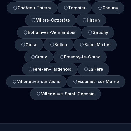
Château-Thierry
Tergnier
Chauny
Villers-Cotterêts
Hirson
Bohain-en-Vermandois
Gauchy
Guise
Belleu
Saint-Michel
Crouy
Fresnoy-le-Grand
Fère-en-Tardenois
La Fère
Villeneuve-sur-Aisne
Essômes-sur-Marne
Villeneuve-Saint-Germain