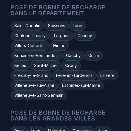
POSE DE BORNE DE RECHARGE
DANS LE DÉPARTEMENT
Saint-Quentin
Soissons
Laon
Château-Thierry
Tergnier
Chauny
Villers-Cotterêts
Hirson
Bohain-en-Vermandois
Gauchy
Guise
Belleu
Saint-Michel
Crouy
Fresnoy-le-Grand
Fère-en-Tardenois
La Fère
Villeneuve-sur-Aisne
Essômes-sur-Marne
Villeneuve-Saint-Germain
POSE DE BORNE DE RECHARGE
DANS LES GRANDES VILLES
Paris
Lyon
Marseille
Toulouse
Nice