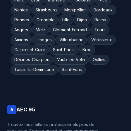
Nantes
Strasbourg
Montpellier
Bordeaux
Rennes
Grenoble
Lille
Dijon
Reims
Angers
Metz
Clermont-Ferrand
Tours
Amiens
Limoges
Villeurbanne
Vénissieux
Caluire-et-Cuire
Saint-Priest
Bron
Décines-Charpieu
Vaulx-en-Velin
Oullins
Tassin-la-Demi-Lune
Saint-Fons
AEC 95
A
Trouvez les meilleurs professionnels pres de
chez vous. Service gratuit et sans engagement.