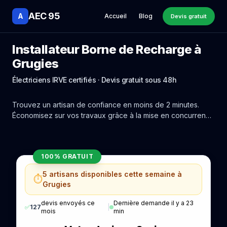
AEC 95
A
Accueil
Blog
Devis gratuit
Installateur Borne de Recharge à
Grugies
Électriciens IRVE certifiés · Devis gratuit sous 48h
Trouvez un artisan de confiance en moins de 2 minutes.
Économisez sur vos travaux grâce à la mise en concurrence
réelle des experts de Grugies.
100% GRATUIT
5 artisans disponibles cette semaine à
⏱️
Grugies
devis envoyés ce
Dernière demande il y a 23
✅
127
|
mois
min