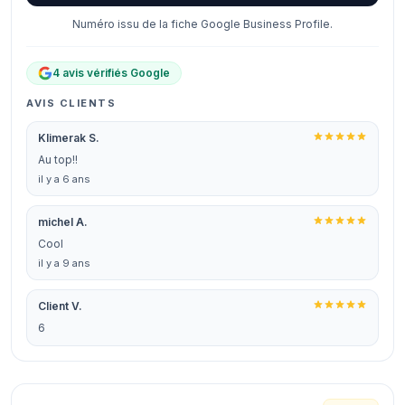
Numéro issu de la fiche Google Business Profile.
4 avis vérifiés Google
AVIS CLIENTS
Klimerak S.
Au top!!
il y a 6 ans
michel A.
Cool
il y a 9 ans
Client V.
6