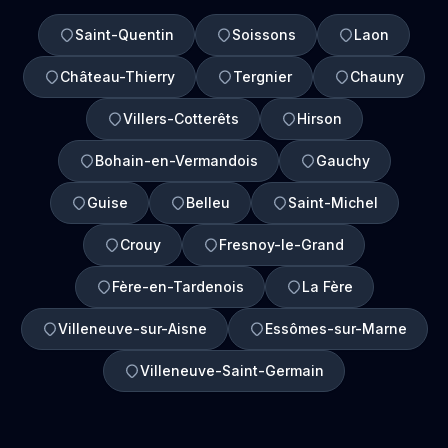
Saint-Quentin
Soissons
Laon
Château-Thierry
Tergnier
Chauny
Villers-Cotterêts
Hirson
Bohain-en-Vermandois
Gauchy
Guise
Belleu
Saint-Michel
Crouy
Fresnoy-le-Grand
Fère-en-Tardenois
La Fère
Villeneuve-sur-Aisne
Essômes-sur-Marne
Villeneuve-Saint-Germain