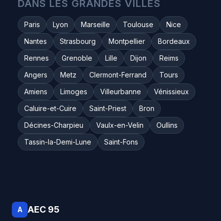
DANS LES GRANDES VILLES
Paris
Lyon
Marseille
Toulouse
Nice
Nantes
Strasbourg
Montpellier
Bordeaux
Rennes
Grenoble
Lille
Dijon
Reims
Angers
Metz
Clermont-Ferrand
Tours
Amiens
Limoges
Villeurbanne
Vénissieux
Caluire-et-Cuire
Saint-Priest
Bron
Décines-Charpieu
Vaulx-en-Velin
Oullins
Tassin-la-Demi-Lune
Saint-Fons
AEC 95
A