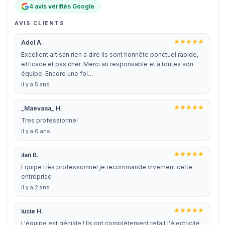
4 avis vérifiés Google
AVIS CLIENTS
Adel A.
Excellent artisan rien à dire ils sont honnête ponctuel rapide,
efficace et pas cher. Merci au responsable et à toutes son
équipe. Encore une foi…
il y a 5 ans
_Maevaaa_ H.
Très professionnel
il y a 6 ans
ilan B.
Equipe très professionnel je recommande vivement cette
entreprise
il y a 2 ans
lucie H.
L'équipe est géniale ! Ils ont complètement refait l'électricité