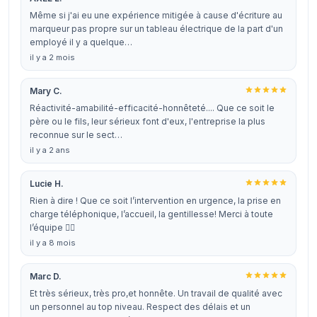
Même si j'ai eu une expérience mitigée à cause d'écriture au
marqueur pas propre sur un tableau électrique de la part d'un
employé il y a quelque…
il y a 2 mois
Mary C.
Réactivité-amabilité-efficacité-honnêteté.... Que ce soit le
père ou le fils, leur sérieux font d'eux, l'entreprise la plus
reconnue sur le sect…
il y a 2 ans
Lucie H.
Rien à dire ! Que ce soit l’intervention en urgence, la prise en
charge téléphonique, l’accueil, la gentillesse! Merci à toute
l’équipe 👍🏻
il y a 8 mois
Marc D.
Et très sérieux, très pro,et honnête. Un travail de qualité avec
un personnel au top niveau. Respect des délais et un