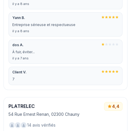
il y a 8 ans
Yann B.
Entreprise sérieuse et respectueuse
il y a 8 ans
dos A.
À fuir, éviter...
il y a 7 ans
Client V.
7
PLATRELEC
4,4
54 Rue Ernest Renan, 02300 Chauny
14 avis vérifiés