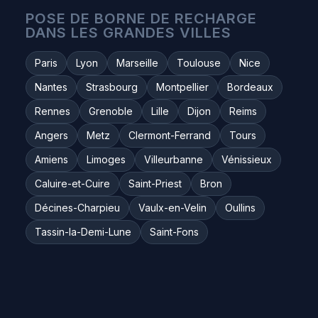
POSE DE BORNE DE RECHARGE
DANS LES GRANDES VILLES
Paris
Lyon
Marseille
Toulouse
Nice
Nantes
Strasbourg
Montpellier
Bordeaux
Rennes
Grenoble
Lille
Dijon
Reims
Angers
Metz
Clermont-Ferrand
Tours
Amiens
Limoges
Villeurbanne
Vénissieux
Caluire-et-Cuire
Saint-Priest
Bron
Décines-Charpieu
Vaulx-en-Velin
Oullins
Tassin-la-Demi-Lune
Saint-Fons