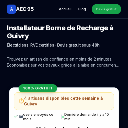
AEC 95
A
Accueil
Blog
Devis gratuit
Installateur Borne de Recharge à
Guivry
Électriciens IRVE certifiés · Devis gratuit sous 48h
Trouvez un artisan de confiance en moins de 2 minutes.
Économisez sur vos travaux grâce à la mise en concurrence
réelle des experts de Guivry.
100% GRATUIT
4 artisans disponibles cette semaine à
⏱️
Guivry
devis envoyés ce
Dernière demande il y a 10
✅
186
|
mois
min