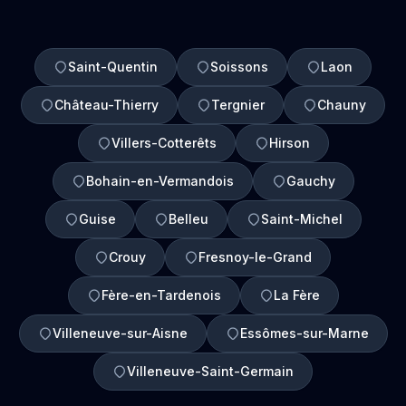
Saint-Quentin
Soissons
Laon
Château-Thierry
Tergnier
Chauny
Villers-Cotterêts
Hirson
Bohain-en-Vermandois
Gauchy
Guise
Belleu
Saint-Michel
Crouy
Fresnoy-le-Grand
Fère-en-Tardenois
La Fère
Villeneuve-sur-Aisne
Essômes-sur-Marne
Villeneuve-Saint-Germain