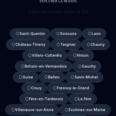
EXPLORER LA REGION
Villes proches dans le 02
Saint-Quentin
Soissons
Laon
Château-Thierry
Tergnier
Chauny
Villers-Cotterêts
Hirson
Bohain-en-Vermandois
Gauchy
Guise
Belleu
Saint-Michel
Crouy
Fresnoy-le-Grand
Fère-en-Tardenois
La Fère
Villeneuve-sur-Aisne
Essômes-sur-Marne