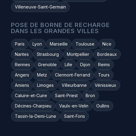
Villeneuve-Saint-Germain
POSE DE BORNE DE RECHARGE
DANS LES GRANDES VILLES
Paris
Lyon
Marseille
Toulouse
Nice
Nantes
Strasbourg
Montpellier
Bordeaux
Rennes
Grenoble
Lille
Dijon
Reims
Angers
Metz
Clermont-Ferrand
Tours
Amiens
Limoges
Villeurbanne
Vénissieux
Caluire-et-Cuire
Saint-Priest
Bron
Décines-Charpieu
Vaulx-en-Velin
Oullins
Tassin-la-Demi-Lune
Saint-Fons