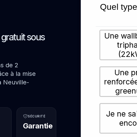
Quel type
Une wall
s gratuit sous
triph
(22k
ns de 2
Une p
ce à la mise
renforcé
 Neuville-
green
Je ne sa
SÉCURITÉ
enco
Garantie