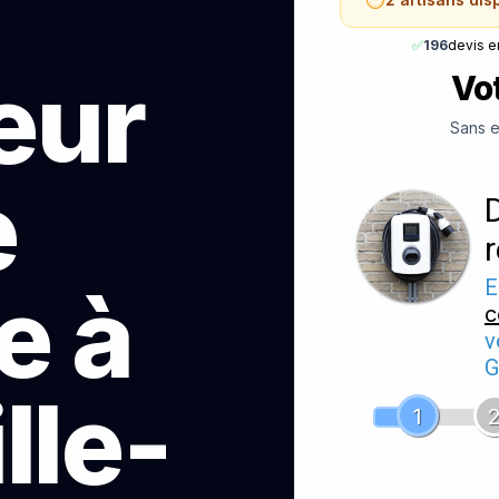
✅
196
devis e
teur
Vot
Sans e
e
e à
E
c
v
G
lle-
1