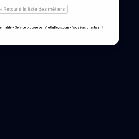
Retour à la liste des métiers
- Service proposé par
-
entialité
ViteUnDevis.com
Vous êtes un artisan ?