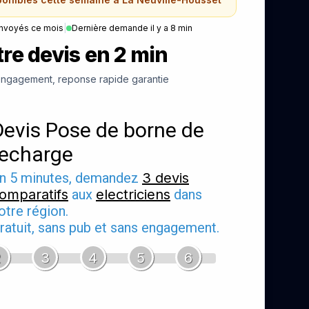
nvoyés ce mois
|
Dernière demande il y a 8 min
re devis en 2 min
ngagement, reponse rapide garantie
Devis Pose de borne de
recharge
n 5 minutes, demandez
3 devis
omparatifs
aux
electriciens
dans
otre région.
ratuit, sans pub et sans engagement.
2
3
4
5
6