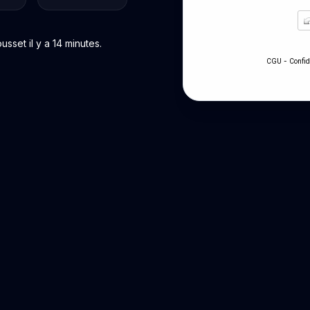
set il y a 14 minutes.
-
CGU
Confid