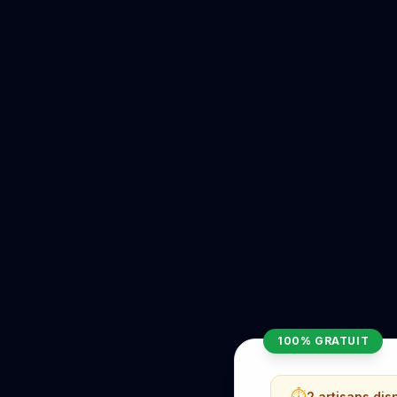
100% GRATUIT
⏱️
2 artisans dis