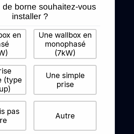
 de borne souhaitez-vous
installer ?
box en
Une wallbox en
asé
monophasé
W)
(7kW)
rise
Une simple
e (type
prise
up)
is pas
Autre
re