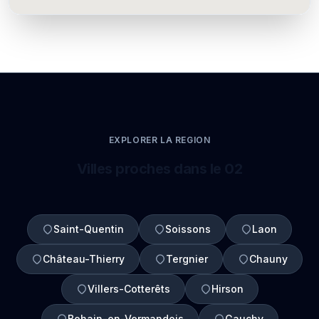
EXPLORER LA REGION
Villes proches dans le 02
Saint-Quentin
Soissons
Laon
Château-Thierry
Tergnier
Chauny
Villers-Cotterêts
Hirson
Bohain-en-Vermandois
Gauchy