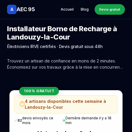
AEC 95
A
Accueil
Blog
Devis gratuit
Installateur Borne de Recharge à
Landouzy-la-Cour
Électriciens IRVE certifiés · Devis gratuit sous 48h
Trouvez un artisan de confiance en moins de 2 minutes.
Économisez sur vos travaux grâce à la mise en concurrence
réelle des experts de Landouzy-la-Cour.
100% GRATUIT
4 artisans disponibles cette semaine à
⏱️
Landouzy-la-Cour
devis envoyés ce
Dernière demande il y a 18
✅
82
|
mois
min