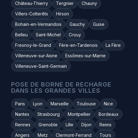
Château-Thierry
Tergnier
Chauny
Villers-Cotterêts
Hirson
Bohain-en-Vermandois
Gauchy
Guise
Belleu
Saint-Michel
Crouy
Fresnoy-le-Grand
Fère-en-Tardenois
La Fère
Villeneuve-sur-Aisne
Essômes-sur-Marne
Villeneuve-Saint-Germain
POSE DE BORNE DE RECHARGE
DANS LES GRANDES VILLES
Paris
Lyon
Marseille
Toulouse
Nice
Nantes
Strasbourg
Montpellier
Bordeaux
Rennes
Grenoble
Lille
Dijon
Reims
Angers
Metz
Clermont-Ferrand
Tours