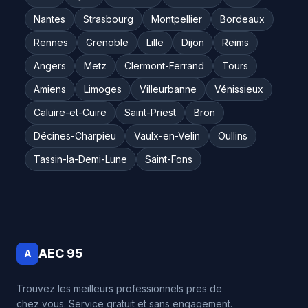
Nantes
Strasbourg
Montpellier
Bordeaux
Rennes
Grenoble
Lille
Dijon
Reims
Angers
Metz
Clermont-Ferrand
Tours
Amiens
Limoges
Villeurbanne
Vénissieux
Caluire-et-Cuire
Saint-Priest
Bron
Décines-Charpieu
Vaulx-en-Velin
Oullins
Tassin-la-Demi-Lune
Saint-Fons
AEC 95
A
Trouvez les meilleurs professionnels pres de
chez vous. Service gratuit et sans engagement.