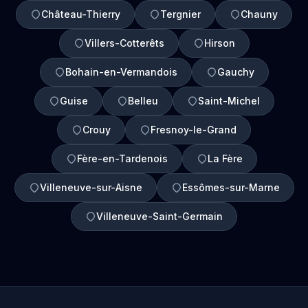
Château-Thierry
Tergnier
Chauny
Villers-Cotterêts
Hirson
Bohain-en-Vermandois
Gauchy
Guise
Belleu
Saint-Michel
Crouy
Fresnoy-le-Grand
Fère-en-Tardenois
La Fère
Villeneuve-sur-Aisne
Essômes-sur-Marne
Villeneuve-Saint-Germain