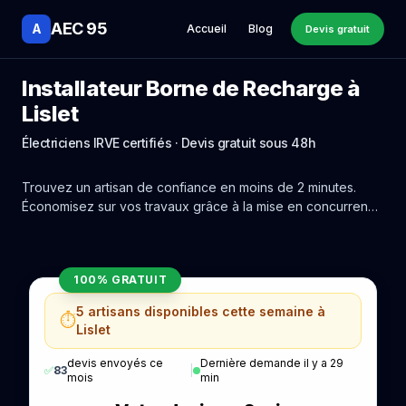
AEC 95
A
Accueil
Blog
Devis gratuit
Installateur Borne de Recharge à
Lislet
Électriciens IRVE certifiés · Devis gratuit sous 48h
Trouvez un artisan de confiance en moins de 2 minutes.
Économisez sur vos travaux grâce à la mise en concurrence
réelle des experts de Lislet.
100% GRATUIT
5 artisans disponibles cette semaine à
⏱️
Lislet
devis envoyés ce
Dernière demande il y a 29
✅
83
|
mois
min