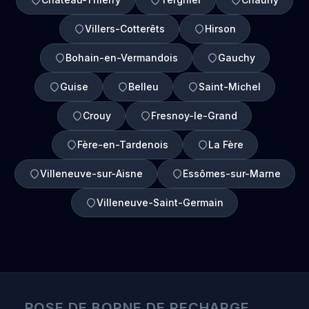
Villers-Cotterêts
Hirson
Bohain-en-Vermandois
Gauchy
Guise
Belleu
Saint-Michel
Crouy
Fresnoy-le-Grand
Fère-en-Tardenois
La Fère
Villeneuve-sur-Aisne
Essômes-sur-Marne
Villeneuve-Saint-Germain
POSE DE BORNE DE RECHARGE