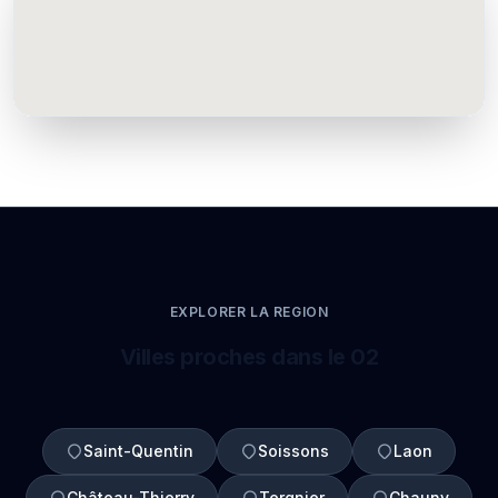
EXPLORER LA REGION
Villes proches dans le 02
Saint-Quentin
Soissons
Laon
Château-Thierry
Tergnier
Chauny