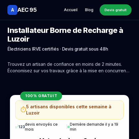
AEC 95
A
Accueil
Blog
Devis gratuit
Installateur Borne de Recharge à
Luzoir
Électriciens IRVE certifiés · Devis gratuit sous 48h
Trouvez un artisan de confiance en moins de 2 minutes.
Économisez sur vos travaux grâce à la mise en concurrence
réelle des experts de Luzoir.
100% GRATUIT
5 artisans disponibles cette semaine à
⏱️
Luzoir
devis envoyés ce
Dernière demande il y a 19
✅
123
|
mois
min