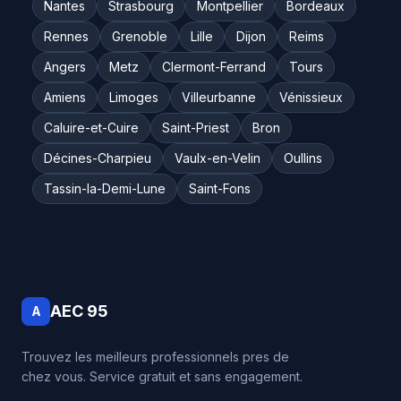
Nantes
Strasbourg
Montpellier
Bordeaux
Rennes
Grenoble
Lille
Dijon
Reims
Angers
Metz
Clermont-Ferrand
Tours
Amiens
Limoges
Villeurbanne
Vénissieux
Caluire-et-Cuire
Saint-Priest
Bron
Décines-Charpieu
Vaulx-en-Velin
Oullins
Tassin-la-Demi-Lune
Saint-Fons
AEC 95
A
Trouvez les meilleurs professionnels pres de
chez vous. Service gratuit et sans engagement.