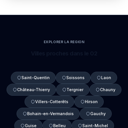
EXPLORER LA REGION
Villes proches dans le 02
Saint-Quentin
Soissons
Laon
Château-Thierry
Tergnier
Chauny
Villers-Cotterêts
Hirson
Bohain-en-Vermandois
Gauchy
Guise
Belleu
Saint-Michel