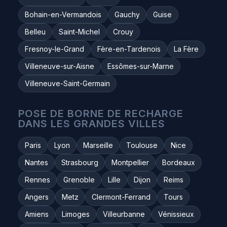
Bohain-en-Vermandois
Gauchy
Guise
Belleu
Saint-Michel
Crouy
Fresnoy-le-Grand
Fère-en-Tardenois
La Fère
Villeneuve-sur-Aisne
Essômes-sur-Marne
Villeneuve-Saint-Germain
POSE DE BORNE DE RECHARGE
DANS LES GRANDES VILLES
Paris
Lyon
Marseille
Toulouse
Nice
Nantes
Strasbourg
Montpellier
Bordeaux
Rennes
Grenoble
Lille
Dijon
Reims
Angers
Metz
Clermont-Ferrand
Tours
Amiens
Limoges
Villeurbanne
Vénissieux