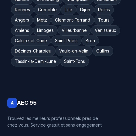
Rennes
Grenoble
Lille
Dijon
Reims
Angers
Metz
Clermont-Ferrand
Tours
Amiens
Limoges
Villeurbanne
Vénissieux
Caluire-et-Cuire
Saint-Priest
Bron
Décines-Charpieu
Vaulx-en-Velin
Oullins
Tassin-la-Demi-Lune
Saint-Fons
AEC 95
A
Trouvez les meilleurs professionnels pres de
chez vous. Service gratuit et sans engagement.