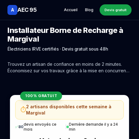
AEC 95
A
Accueil
Blog
Devis gratuit
Installateur Borne de Recharge à
Margival
Électriciens IRVE certifiés · Devis gratuit sous 48h
Trouvez un artisan de confiance en moins de 2 minutes.
Économisez sur vos travaux grâce à la mise en concurrence
réelle des experts de Margival.
100% GRATUIT
2 artisans disponibles cette semaine à
⏱️
Margival
devis envoyés ce
Dernière demande il y a 24
✅
80
|
mois
min