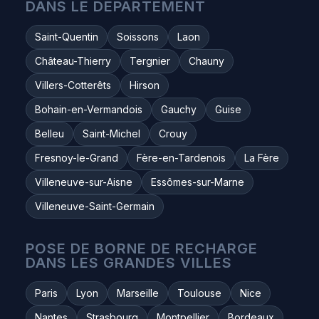
DANS LE DÉPARTEMENT
Saint-Quentin
Soissons
Laon
Château-Thierry
Tergnier
Chauny
Villers-Cotterêts
Hirson
Bohain-en-Vermandois
Gauchy
Guise
Belleu
Saint-Michel
Crouy
Fresnoy-le-Grand
Fère-en-Tardenois
La Fère
Villeneuve-sur-Aisne
Essômes-sur-Marne
Villeneuve-Saint-Germain
POSE DE BORNE DE RECHARGE
DANS LES GRANDES VILLES
Paris
Lyon
Marseille
Toulouse
Nice
Nantes
Strasbourg
Montpellier
Bordeaux