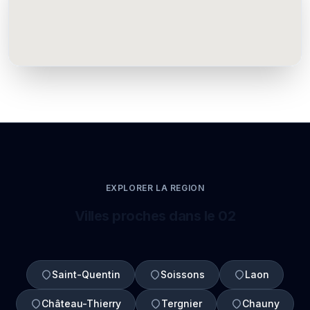
EXPLORER LA REGION
Villes proches dans le 02
Saint-Quentin
Soissons
Laon
Château-Thierry
Tergnier
Chauny