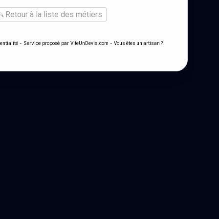
Retour à la liste des métiers
- Service proposé par
-
entialité
ViteUnDevis.com
Vous êtes un artisan ?