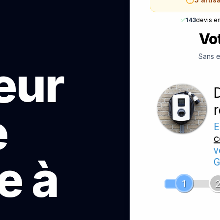
✅
143
devis e
Vot
Sans e
teur
e
E
c
v
e à
G
1