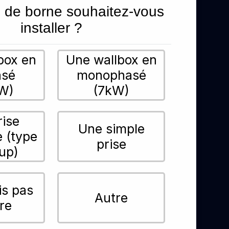
 de borne souhaitez-vous
installer ?
box en
Une wallbox en
asé
monophasé
W)
(7kW)
rise
Une simple
e (type
prise
up)
is pas
Autre
re