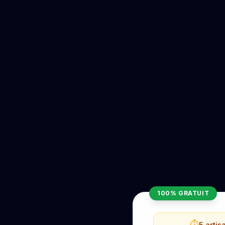
100% GRATUIT
⏱️
5 artis