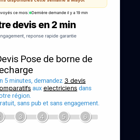
nvoyés ce mois
|
Dernière demande il y a 19 min
re devis en 2 min
ngagement, reponse rapide garantie
Devis Pose de borne de
recharge
n 5 minutes, demandez
3 devis
omparatifs
aux
electriciens
dans
otre région.
ratuit, sans pub et sans engagement.
2
3
4
5
6