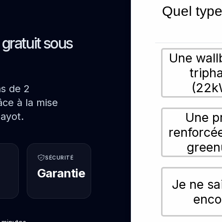
Quel type
s gratuit sous
Une wall
triph
(22k
ns de 2
ce à la mise
Une p
ayot.
renforcé
green
SÉCURITÉ
Garantie
Je ne sa
enco