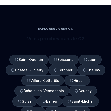
EXPLORER LA REGION
Villes proches dans le 02
Saint-Quentin
Soissons
Laon
Château-Thierry
Tergnier
Chauny
Villers-Cotterêts
Hirson
Bohain-en-Vermandois
Gauchy
Guise
Belleu
Saint-Michel