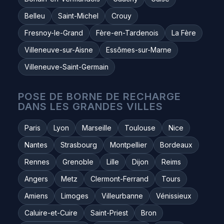
Belleu
Saint-Michel
Crouy
Fresnoy-le-Grand
Fère-en-Tardenois
La Fère
Villeneuve-sur-Aisne
Essômes-sur-Marne
Villeneuve-Saint-Germain
POSE DE BORNE DE RECHARGE
DANS LES GRANDES VILLES
Paris
Lyon
Marseille
Toulouse
Nice
Nantes
Strasbourg
Montpellier
Bordeaux
Rennes
Grenoble
Lille
Dijon
Reims
Angers
Metz
Clermont-Ferrand
Tours
Amiens
Limoges
Villeurbanne
Vénissieux
Caluire-et-Cuire
Saint-Priest
Bron