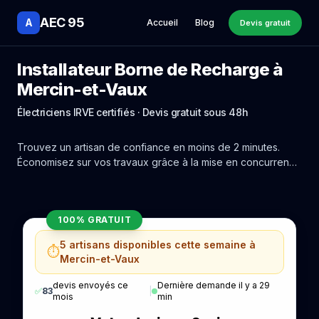
AEC 95
A
Accueil
Blog
Devis gratuit
Installateur Borne de Recharge à
Mercin-et-Vaux
Électriciens IRVE certifiés · Devis gratuit sous 48h
Trouvez un artisan de confiance en moins de 2 minutes.
Économisez sur vos travaux grâce à la mise en concurrence
réelle des experts de Mercin-et-Vaux.
100% GRATUIT
5 artisans disponibles cette semaine à
⏱️
Mercin-et-Vaux
devis envoyés ce
Dernière demande il y a 29
✅
83
|
mois
min