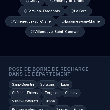
Crouy
Fresnoy-le-Grand
Fère-en-Tardenois
La Fère
Villeneuve-sur-Aisne
Essômes-sur-Marne
Villeneuve-Saint-Germain
POSE DE BORNE DE RECHARGE
DANS LE DÉPARTEMENT
Saint-Quentin
Soissons
Laon
Château-Thierry
Tergnier
Chauny
Villers-Cotterêts
Hirson
Bohain-en-Vermandois
Gauchy
Guise