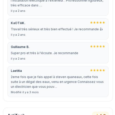
l'installation électrique à l'extérieur. . Professionnel rigoureux,
très efficace dans …
il y a 2 ans
KaOTiiiK.
Travail très sérieux et très bien effectué ! Je recommande 👍
il y a 2 ans
Guillaume B.
Super pro et très à l'écoute. Je recommande
il y a 2 ans
Laetitia
2eme fois que je fais appel à steven quaneaux, cette fois
suite à un dégat des eaux, venu en urgence Connaissez vous
un électricien que vous pouv…
Modifié il y a 3 mois