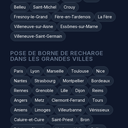
Belleu
Saint-Michel
Crouy
Fresnoy-le-Grand
Fère-en-Tardenois
La Fère
Villeneuve-sur-Aisne
Essômes-sur-Marne
Villeneuve-Saint-Germain
POSE DE BORNE DE RECHARGE
DANS LES GRANDES VILLES
Paris
Lyon
Marseille
Toulouse
Nice
Nantes
Strasbourg
Montpellier
Bordeaux
Rennes
Grenoble
Lille
Dijon
Reims
Angers
Metz
Clermont-Ferrand
Tours
Amiens
Limoges
Villeurbanne
Vénissieux
Caluire-et-Cuire
Saint-Priest
Bron