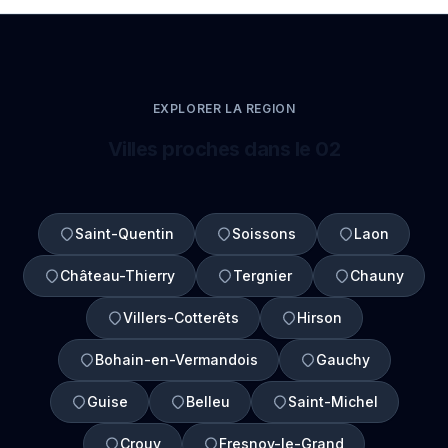
EXPLORER LA REGION
Villes proches dans le 02
Saint-Quentin
Soissons
Laon
Château-Thierry
Tergnier
Chauny
Villers-Cotterêts
Hirson
Bohain-en-Vermandois
Gauchy
Guise
Belleu
Saint-Michel
Crouy
Fresnoy-le-Grand