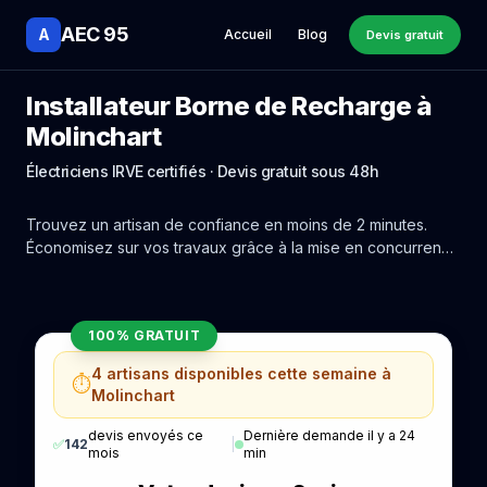
AEC 95
A
Accueil
Blog
Devis gratuit
Installateur Borne de Recharge à
Molinchart
Électriciens IRVE certifiés · Devis gratuit sous 48h
Trouvez un artisan de confiance en moins de 2 minutes.
Économisez sur vos travaux grâce à la mise en concurrence
réelle des experts de Molinchart.
100% GRATUIT
4 artisans disponibles cette semaine à
⏱️
Molinchart
devis envoyés ce
Dernière demande il y a 24
✅
142
|
mois
min