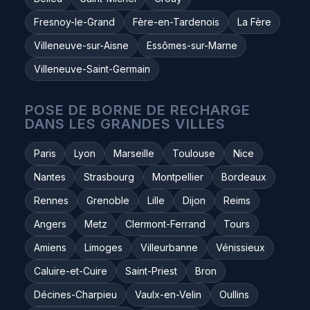
Fresnoy-le-Grand
Fère-en-Tardenois
La Fère
Villeneuve-sur-Aisne
Essômes-sur-Marne
Villeneuve-Saint-Germain
POSE DE BORNE DE RECHARGE
DANS LES GRANDES VILLES
Paris
Lyon
Marseille
Toulouse
Nice
Nantes
Strasbourg
Montpellier
Bordeaux
Rennes
Grenoble
Lille
Dijon
Reims
Angers
Metz
Clermont-Ferrand
Tours
Amiens
Limoges
Villeurbanne
Vénissieux
Caluire-et-Cuire
Saint-Priest
Bron
Décines-Charpieu
Vaulx-en-Velin
Oullins