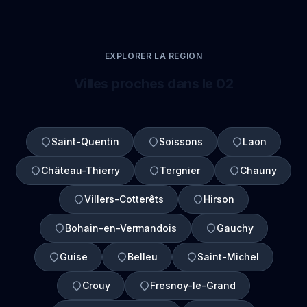
EXPLORER LA REGION
Villes proches dans le 02
Saint-Quentin
Soissons
Laon
Château-Thierry
Tergnier
Chauny
Villers-Cotterêts
Hirson
Bohain-en-Vermandois
Gauchy
Guise
Belleu
Saint-Michel
Crouy
Fresnoy-le-Grand