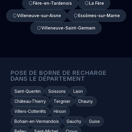
Fère-en-Tardenois
La Fère
Villeneuve-sur-Aisne
Essômes-sur-Marne
Villeneuve-Saint-Germain
POSE DE BORNE DE RECHARGE
DANS LE DÉPARTEMENT
Saint-Quentin
Soissons
Laon
Château-Thierry
Tergnier
Chauny
Villers-Cotterêts
Hirson
Bohain-en-Vermandois
Gauchy
Guise
Belleu
Saint-Michel
Crouy