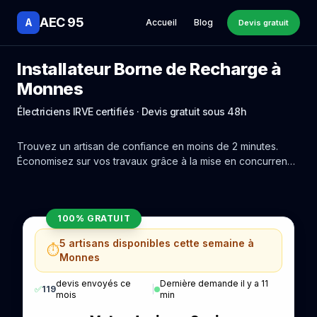
AEC 95
A
Accueil
Blog
Devis gratuit
Installateur Borne de Recharge à
Monnes
Électriciens IRVE certifiés · Devis gratuit sous 48h
Trouvez un artisan de confiance en moins de 2 minutes.
Économisez sur vos travaux grâce à la mise en concurrence
réelle des experts de Monnes.
100% GRATUIT
5 artisans disponibles cette semaine à
⏱️
Monnes
devis envoyés ce
Dernière demande il y a 11
✅
119
|
mois
min