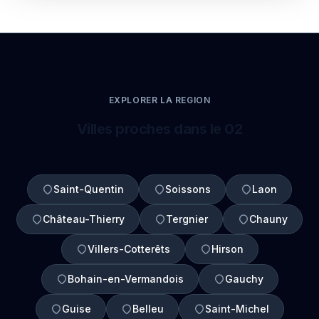
EXPLORER LA REGION
Villes proches dans le 02
Saint-Quentin
Soissons
Laon
Château-Thierry
Tergnier
Chauny
Villers-Cotterêts
Hirson
Bohain-en-Vermandois
Gauchy
Guise
Belleu
Saint-Michel