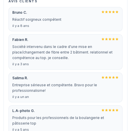
AVIS CLIENTS
Bruno C.
Réactif soigneux compétent
il y a 8 ans
Fabien R.
Société intervenu dans le cadre d'une mise en
place/changement de fibre entre 2 bâtiment. relationnel et
compétence au top. je conseille.
il y a 3 ans
Salima R.
Entreprise sérieuse et compétente. Bravo pour le
professionnalisme!
il y a un an
L.A-photo G.
Produits pour les professionnels de la boulangerie et
pâtisserie top
il y a 5 ans