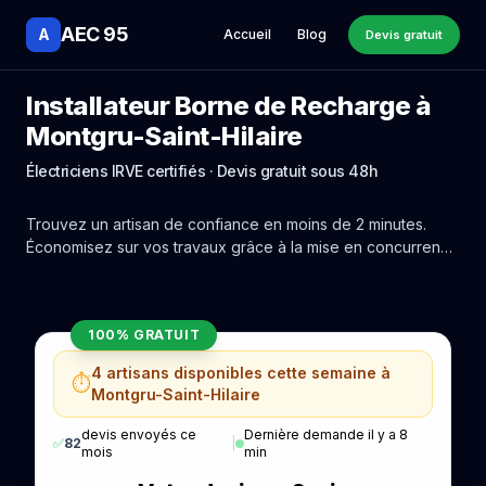
AEC 95
A
Accueil
Blog
Devis gratuit
Installateur Borne de Recharge à
Montgru-Saint-Hilaire
Électriciens IRVE certifiés · Devis gratuit sous 48h
Trouvez un artisan de confiance en moins de 2 minutes.
Économisez sur vos travaux grâce à la mise en concurrence
réelle des experts de Montgru-Saint-Hilaire.
100% GRATUIT
4 artisans disponibles cette semaine à
⏱️
Montgru-Saint-Hilaire
devis envoyés ce
Dernière demande il y a 8
✅
82
|
mois
min