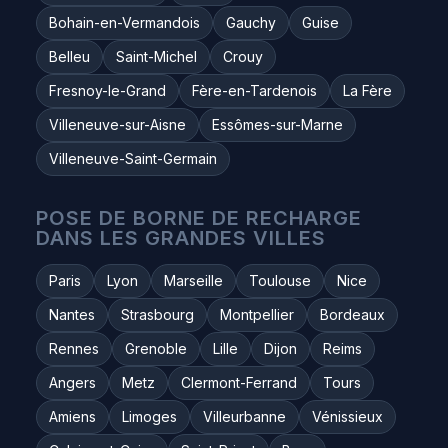
Bohain-en-Vermandois
Gauchy
Guise
Belleu
Saint-Michel
Crouy
Fresnoy-le-Grand
Fère-en-Tardenois
La Fère
Villeneuve-sur-Aisne
Essômes-sur-Marne
Villeneuve-Saint-Germain
POSE DE BORNE DE RECHARGE
DANS LES GRANDES VILLES
Paris
Lyon
Marseille
Toulouse
Nice
Nantes
Strasbourg
Montpellier
Bordeaux
Rennes
Grenoble
Lille
Dijon
Reims
Angers
Metz
Clermont-Ferrand
Tours
Amiens
Limoges
Villeurbanne
Vénissieux