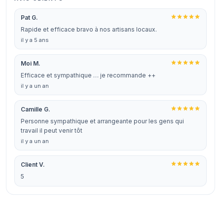
Pat G.
Rapide et efficace bravo à nos artisans locaux.
il y a 5 ans
Moi M.
Efficace et sympathique … je recommande ++
il y a un an
Camille G.
Personne sympathique et arrangeante pour les gens qui
travail il peut venir tôt
il y a un an
Client V.
5