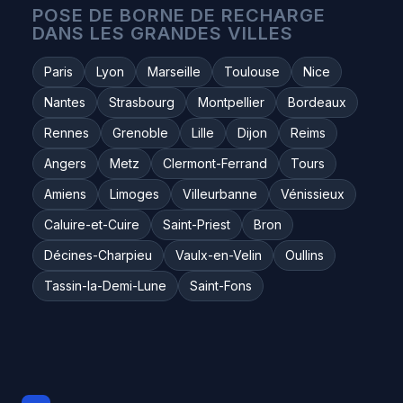
POSE DE BORNE DE RECHARGE
DANS LES GRANDES VILLES
Paris
Lyon
Marseille
Toulouse
Nice
Nantes
Strasbourg
Montpellier
Bordeaux
Rennes
Grenoble
Lille
Dijon
Reims
Angers
Metz
Clermont-Ferrand
Tours
Amiens
Limoges
Villeurbanne
Vénissieux
Caluire-et-Cuire
Saint-Priest
Bron
Décines-Charpieu
Vaulx-en-Velin
Oullins
Tassin-la-Demi-Lune
Saint-Fons