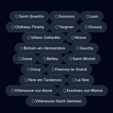
Saint-Quentin
Soissons
Laon
Château-Thierry
Tergnier
Chauny
Villers-Cotterêts
Hirson
Bohain-en-Vermandois
Gauchy
Guise
Belleu
Saint-Michel
Crouy
Fresnoy-le-Grand
Fère-en-Tardenois
La Fère
Villeneuve-sur-Aisne
Essômes-sur-Marne
Villeneuve-Saint-Germain