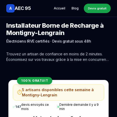
AEC 95
A
Accueil
Blog
Devis gratuit
Installateur Borne de Recharge à
Montigny-Lengrain
Électriciens IRVE certifiés · Devis gratuit sous 48h
Trouvez un artisan de confiance en moins de 2 minutes.
Économisez sur vos travaux grâce à la mise en concurrence
réelle des experts de Montigny-Lengrain.
100% GRATUIT
5 artisans disponibles cette semaine à
⏱️
Montigny-Lengrain
devis envoyés ce
Dernière demande il y a 9
✅
147
|
mois
min