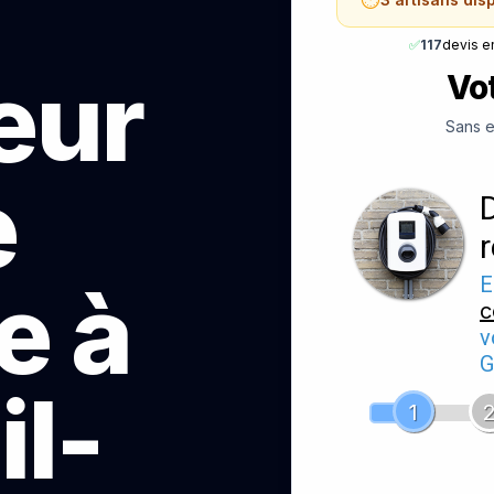
✅
117
devis e
teur
Vot
Sans e
e
e à
E
c
v
G
l-
1