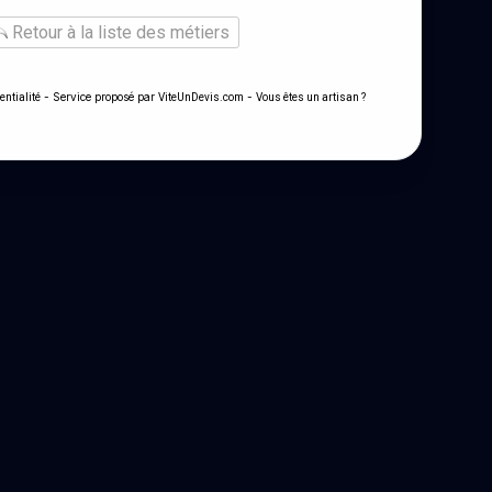
Retour à la liste des métiers
- Service proposé par
-
entialité
ViteUnDevis.com
Vous êtes un artisan ?