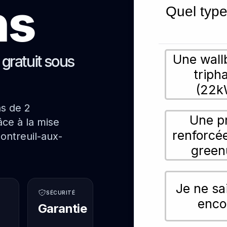
ns
Quel type
Une wall
s gratuit sous
triph
(22k
ns de 2
Une p
ce à la mise
renforcé
ontreuil-aux-
green
Je ne sa
SÉCURITÉ
enco
Garantie