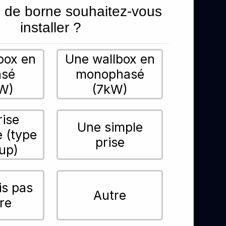
 de borne souhaitez-vous
installer ?
box en
Une wallbox en
asé
monophasé
W)
(7kW)
rise
Une simple
e (type
prise
up)
is pas
Autre
re