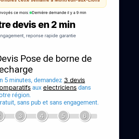
nvoyés ce mois
|
Dernière demande il y a 9 min
re devis en 2 min
ngagement, reponse rapide garantie
Devis Pose de borne de
recharge
n 5 minutes, demandez
3 devis
omparatifs
aux
electriciens
dans
otre région.
ratuit, sans pub et sans engagement.
2
3
4
5
6