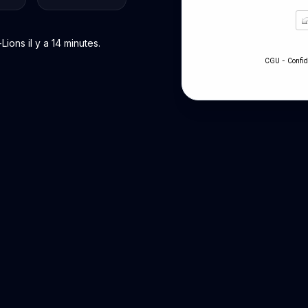
ons il y a 14 minutes.
-
CGU
Confid