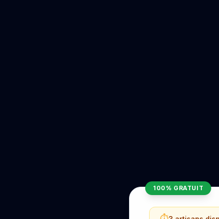
100% GRATUIT
⏱️
3 artisans dis