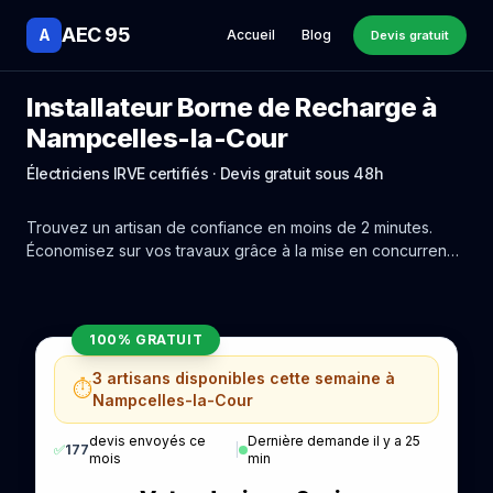
AEC 95
A
Accueil
Blog
Devis gratuit
Installateur Borne de Recharge à
Nampcelles-la-Cour
Électriciens IRVE certifiés · Devis gratuit sous 48h
Trouvez un artisan de confiance en moins de 2 minutes.
Économisez sur vos travaux grâce à la mise en concurrence
réelle des experts de Nampcelles-la-Cour.
100% GRATUIT
3 artisans disponibles cette semaine à
⏱️
Nampcelles-la-Cour
devis envoyés ce
Dernière demande il y a 25
✅
177
|
mois
min