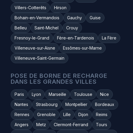
Villers-Cotterêts
Hirson
Bohain-en-Vermandois
Gauchy
Guise
Belleu
Saint-Michel
Crouy
Fresnoy-le-Grand
Fère-en-Tardenois
La Fère
Villeneuve-sur-Aisne
Essômes-sur-Marne
Villeneuve-Saint-Germain
POSE DE BORNE DE RECHARGE
DANS LES GRANDES VILLES
Paris
Lyon
Marseille
Toulouse
Nice
Nantes
Strasbourg
Montpellier
Bordeaux
Rennes
Grenoble
Lille
Dijon
Reims
Angers
Metz
Clermont-Ferrand
Tours