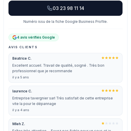
03 23 98 11 14
Numéro issu de la fiche Google Business Profile.
4 avis vérifiés Google
AVIS CLIENTS
Béatrice C.
Excellent accueil. Travail de qualité, soigné . Très bon
professionnel que je recommande
il y a 5 ans
laurence C.
Entreprise tavergnier sarl Très satisfait de cette entreprise
vite la pour le dépannage
il y a 4 ans
Mleh Z.
Faîtes très attention ... Fuyez pas fiable pour un sous et je