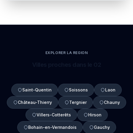
EXPLORER LA REGION
Villes proches dans le 02
Saint-Quentin
Soissons
Laon
Château-Thierry
Tergnier
Chauny
Villers-Cotterêts
Hirson
Bohain-en-Vermandois
Gauchy