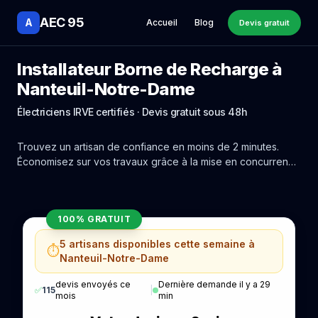
AEC 95
A
Accueil
Blog
Devis gratuit
Installateur Borne de Recharge à
Nanteuil-Notre-Dame
Électriciens IRVE certifiés · Devis gratuit sous 48h
Trouvez un artisan de confiance en moins de 2 minutes.
Économisez sur vos travaux grâce à la mise en concurrence
réelle des experts de Nanteuil-Notre-Dame.
100% GRATUIT
5 artisans disponibles cette semaine à
⏱️
Nanteuil-Notre-Dame
devis envoyés ce
Dernière demande il y a 29
✅
115
|
mois
min