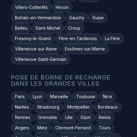
Villers-Cotterêts
Hirson
Bohain-en-Vermandois
Gauchy
Guise
Belleu
Saint-Michel
Crouy
Fresnoy-le-Grand
Fère-en-Tardenois
La Fère
Villeneuve-sur-Aisne
Essômes-sur-Marne
Villeneuve-Saint-Germain
POSE DE BORNE DE RECHARGE
DANS LES GRANDES VILLES
Paris
Lyon
Marseille
Toulouse
Nice
Nantes
Strasbourg
Montpellier
Bordeaux
Rennes
Grenoble
Lille
Dijon
Reims
Angers
Metz
Clermont-Ferrand
Tours