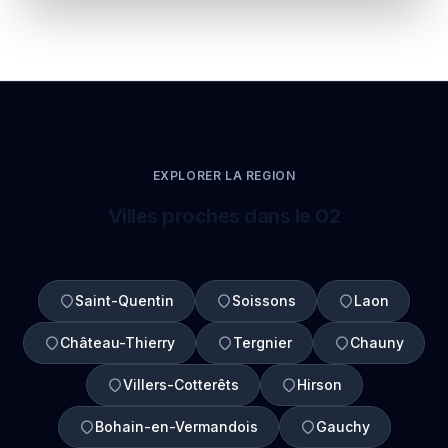
EXPLORER LA REGION
Villes proches dans le 02
Saint-Quentin
Soissons
Laon
Château-Thierry
Tergnier
Chauny
Villers-Cotterêts
Hirson
Bohain-en-Vermandois
Gauchy